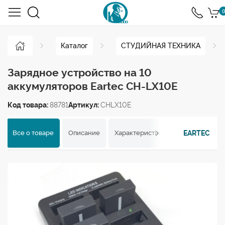
0
Каталог
СТУДИЙНАЯ ТЕХНИКА
Зарядное устройство на 10
аккумуляторов Eartec CH-LX10E
Код товара:
88781
Артикул:
CHLX10E
EARTEC
Все о товаре
Описание
Характеристики
Отзывы