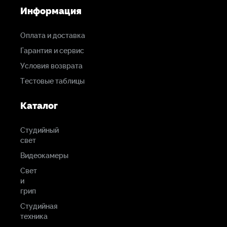
Информация
135 х 81 х 66 мм
Оплата и доставка
ВЕС
Гарантия и сервис
0,85 кг
Условия возврата
Тестовые таблицы
МИНИМАЛЬНЫЙ ШАГ НА СТОЛЕ
Каталог
0,0112 мм
Студийный
МИНИМАЛЬНЫЙ ШАГ НА ШТАТИВЕ
свет
0,0224 мм
Видеокамеры
Свет
МАКСИМАЛЬНАЯ СКОРОСТЬ НА СТОЛЕ
и
грип
3,21 см/сек
Студийная
техника
МАКСИМАЛЬНАЯ СКОРОСТЬ НА ШТАТИВЕ