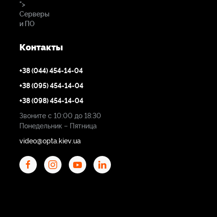
">
Серверы
6,42 см/сек
и ПО
ВРЕМЯ НЕПРЕРЫВНОЙ РАБОТЫ (МАКС. СКОРОСТЬ)
Контакты
ОТ АККУМУЛЯТОРА
2 часа
+38 (044) 454-14-04
+38 (095) 454-14-04
+38 (098) 454-14-04
Звоните с 10:00 до 18:30
Понедельник – Пятница
video@opta.kiev.ua