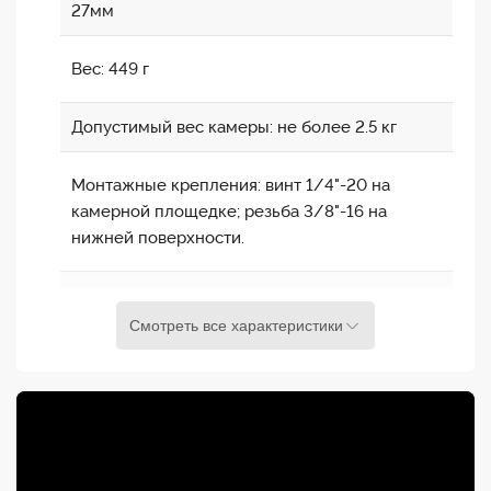
Имеет отверстие под 3/8" (включает адаптер
27мм
1/4")
Вес: 449 г
Имеет маркеры для угла панорамирования
Допустимый вес камеры: не более 2.5 кг
Алюминиевый корпус
Монтажные крепления: винт 1/4"-20 на
камерной площедке; резьба 3/8"-16 на
нижней поверхности.
Переходные адаптеры: 1/4"-20 - 3/8"-16
Смотреть все характеристики
Индикатор уровня: пузырьковый
Дипазон гориз. панорамы: 340 градусов
Материалы: алюминий, винты из нерж. стали