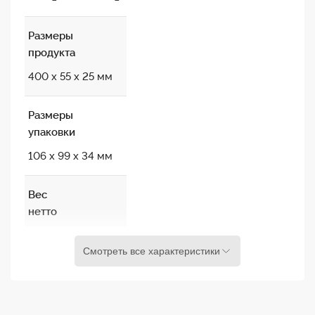
SmallRig NP-F 2504.
Размеры
продукта
DC5525 — 2-контактный разъем LEMO
400 х 55 х 25 мм
Кабель длиной 40 см
Размеры
упаковки
106 х 99 х 34 мм
Вес
нетто
17 г ± 5 г
Смотреть все характеристики
Вес
упаковки