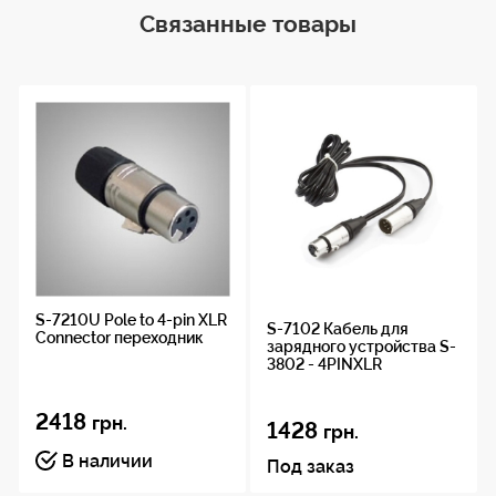
45 г ± 5 г
Связанные товары
Материал(ы)
ABS
S-7210U Pole to 4-pin XLR
S-7102 Кабель для
Connector переходник
зарядного устройства S-
3802 - 4PINXLR
2418
грн.
1428
грн.
В наличии
Под заказ