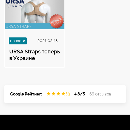
новости
2021-03-18
URSA Straps теперь
в Украине
★
★
★
★
½
Google Рейтинг:
4.8/5
66 отзывов