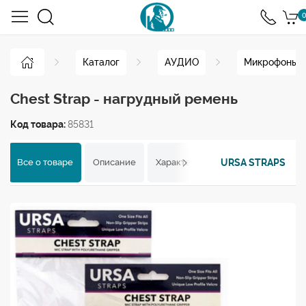
0
Каталог
АУДИО
Микрофоны
Chest Strap - нагрудный ремень
Код товара:
85831
URSA STRAPS
Все о товаре
Описание
Характеристики
Отзывы