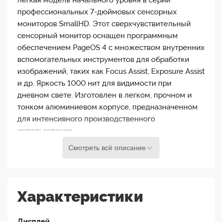
легкая модель начального уровня в серии
профессиональных 7-дюймовых сенсорных
мониторов SmallHD. Этот сверхчувствительный
сенсорный монитор оснащен программным
обеспечением PageOS 4 с множеством внутренних
вспомогательных инструментов для обработки
изображений, таких как Focus Assist, Exposure Assist
и др. Яркость 1000 нит для видимости при
дневном свете. Изготовлен в легком, прочном и
тонком алюминиевом корпусе, предназначенном
для интенсивного производственного
использования.
Смотреть всё описание
Модуль монитора
Teradek Bolt 4K RX
прикрепляется к задней части INDIE 7 и позволяет
принимать беспроводное видео 4K и HDR без
кабеля с любого передатчика серии Bolt 4K на
Характеристики
расстоянии до 228 метров. С помощью функции
Pixel Mapping 1: 1 используйте дополнительное
Дисплей