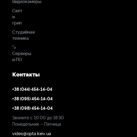
Видеокамеры
поддержка цвета
Свет
10-битный (1.07 миллиарда цветов)
и
грип
Совместимость с
Студийная
техника
HDR
">
нет
Серверы
и ПО
Пикселей на дюйм
(ppi)
Контакты
323 пикселей на дюйм
+38 (044) 454-14-04
+38 (095) 454-14-04
Цветовая гамма
+38 (098) 454-14-04
100% Rec. 709
Звоните с 10:00 до 18:30
Понедельник – Пятница
Мониторинг LUT в
video@opta.kiev.ua
реальном времени