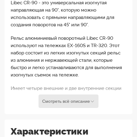
Libec CR-90 - это универсальная изогнутая
направляющая на 90°, которую можно
использовать с прямыми направляющими для
создания поворотов на 45° или 90°.
Рельс алюминиевый поворотный Libec CR-90
используют на тележках EX-160S и TR-320. Этот
набор состоит из легких изогнутых секций рельс
из алюминия и нержавеющей стали, которые
быстро и легко устанавливаются для выполнения
изогнутых съемок на тележке.
Имеет четыре внешние и две внутренние секции
рельс, изогнутых под углом 45°, которые при
Смотреть всё описание
соединении могут создавать полный поворот на
90°, и вместе они имеют общую длину 168
сантиметров. Он легко взаимодействует с
рельсовымии системами Libec, такими как EX-160S
Характеристики
и TR-320, в комплект поставки входят два