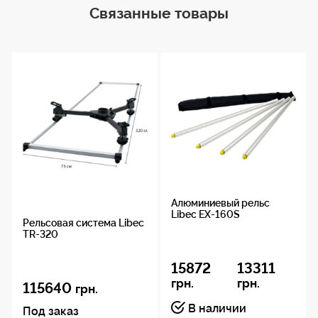
Резьбовая часть из стали и имеет цветовую
Связанные товары
Длина
маркировку
секции
Длина наружной секции 168 см. вес 3,5 кг.
67.2 см
Диаметр
167.6 см
Материал
рельса
Алюминий, Нержавеющая сталь
Алюминиевый рельс
Libec EX-160S
Рельсовая система Libec
TR-320
Вес
3.5 кг
15872
13311
грн.
грн.
115640
грн.
В наличии
Под заказ