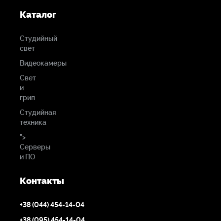
Каталог
Студийный
свет
Видеокамеры
Свет
и
грип
Студийная
техника
">
Серверы
и ПО
Контакты
+38 (044) 454-14-04
+38 (095) 454-14-04