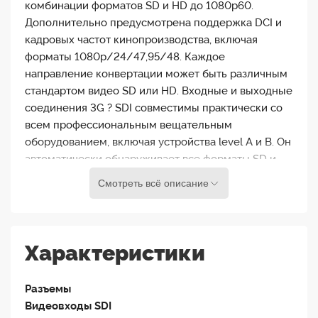
комбинации форматов SD и HD до 1080p60.
Дополнительно предусмотрена поддержка DCI и
кадровых частот кинопроизводства, включая
форматы 1080p/24/47,95/48. Каждое
направление конвертации может быть различным
стандартом видео SD или HD. Входные и выходные
соединения 3G ? SDI совместимы практически со
всем профессиональным вещательным
оборудованием, включая устройства level A и B. Он
автоматически обнаруживает все форматы SD и
HD. Требует питания по USB-C.
Смотреть всё описание
Основные возможности Blackmagic
Micro Converter BiDirect SDI/HDMI 3G
Характеристики
без PSU
Двусторонняя конвертация: Конвертер
Разъемы
поддерживает как конвертацию сигнала из
Видеовходы SDI