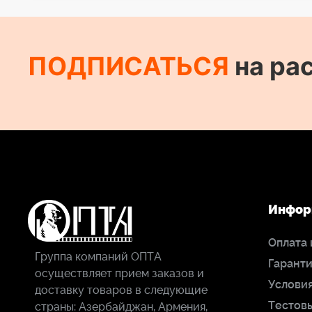
Вес: ... 3,5 кг
Максимальная нагрузка: ... до 20кг
Высота: в сборе: ... 90 - 100 см
ПОДПИСАТЬСЯ
на ра
Длина подвеса: ... 88 см
Размеры жилета: ... стандартный (охват бедер 80-130см)
Тип жилета: ... Gimbalrig
Инфор
Оплата 
Группа компаний ОПТА
Гаранти
осуществляет прием заказов и
Условия
доставку товаров в следующие
Тестов
страны: Азербайджан, Армения,