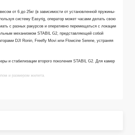
есом от 6 до 25кг (в зависимости от установленной пружины-
Используя систему Easyrig, оператор может часами делать свою
имать с разных ракурсов и оперативно перемещаться с локации
ительным механизмом STABIL G2, представляющей собой
рами DJI Ronin, Freefly Movi или Flowcine Serene, устраняя
меры и стабилизации второго поколения STABIL G2. Для камер
ипом и размером жилета.