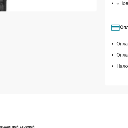
«Нов
Оп
Опла
Опла
Нало
тандартной стрелой