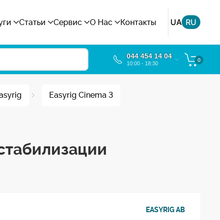
UA
RU
уги
Статьи
Сервис
О Нас
Контакты
044 454 14 04
0
10:00 - 18:30
asyrig
Easyrig Cinema 3
а стабилизации
EASYRIG AB