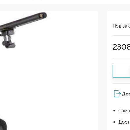
Под зак
230
До
Само
Дост