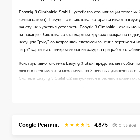
Easyrig 3 Gimbalrig Stabil
- устойство стабилизации тяжелых
компенсатора). Easyrig - это система, которая снимает нагру
работу, не чувствуя усталость. Easyrig 3 Gimbalrig - очень 
на локацию. Система со стандартной «рукой» прекрасно под
несущую "руку" со встроенной системой гашения вертикальных 
"игру" картинки от микроизменений ракурса при работе стабили
Конструктивно, система Easyrig 3 Stabil представляет собой
разного веса имеются механизмы на 8 весовых диапазонов от 4,
Система Easyrig 3 Stabil G2 выпускается в разных вариантах,
Нагрузочная способность: 200N, 300N, 400N, 500N, 600N, 750N
Тип механизма: Easyrig 3, Vario 5, Vario 5 Strong
Тип жилета: Cinema 3.0, Cinema Flex, Gimbalrig, Gimbal Flex
* Жилеты версии Flex рассчитаны на анатомические особенно
Размер жилета: small, standard, large (малый 58-110см*, станд
Google Рейтинг:
★
★
★
★
½
4.8/5
66 отзывов
* охват бедер