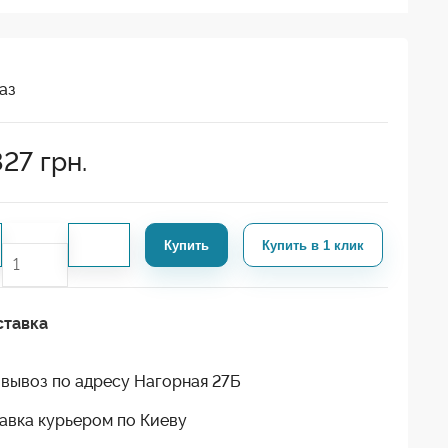
аз
827
грн.
Купить
Купить в 1 клик
ставка
вывоз по адресу Нагорная 27Б
авка курьером по Киеву