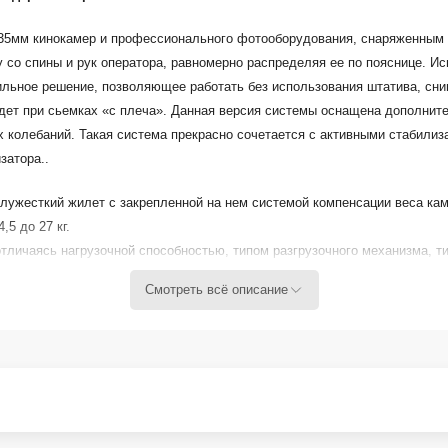
 35мм кинокамер и профессионального фотооборудования, снаряженным в
зку со спины и рук оператора, равномерно распределяя ее по пояснице. 
мобильное решение, позволяющее работать без использования штатива, сн
ойдет при сьемках «с плеча». Данная версия системы оснащена дополн
колебаний. Такая система прекрасно сочетается с активными стабилизато
затора..
 полужесткий жилет с закрепленной на нем системой компенсации веса ка
5 до 27 кг.
 отличаясь нагрузочной способностью, типом разгрузочного механизма, т
Смотреть всё описание
, 900N, 1000N
сти женщин-операторов
артный 80-130см*, большой 100-150см*)