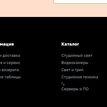
мация
Каталог
и доставка
Студийный свет
я и сервис
Видеокамеры
 возврата
Свет и грип
ые таблицы
Студийная техника
">
Серверы и ПО