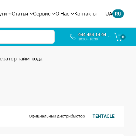
UA
RU
уги
Статьи
Сервис
О Нас
Контакты
044 454 14 04
0
10:00 - 18:30
нератор тайм-кода
TENTACLE
Официальный дистрибьютор