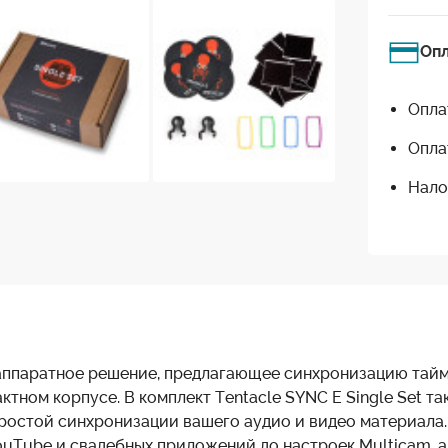
Оп
Опла
Опла
Нало
аппаратное решение, предлагающее синхронизацию тайм-
ктном корпусе. В комплект Tentacle SYNC E Single Set 
простой синхронизации вашего аудио и видео материала.
uTube и свадебных приложений до настроек Multicam, а