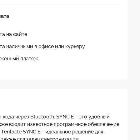
лата
та на сайте
та наличными в офисе или курьеру
женный платеж
кода через Bluetooth. SYNC E - это удобный
также входит известное программное обеспечение
 Tentacle SYNC E - идеальное решение для
 также для задач синхронизации