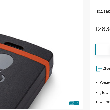
Под зак
1283
До
Само
Дост
«Нов
7