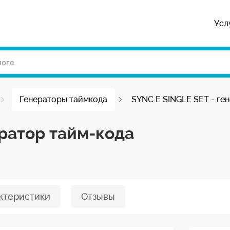
Усл
Генераторы таймкода
SYNC E SINGLE SET - ге
ератор тайм-кода
ктеристики
Отзывы