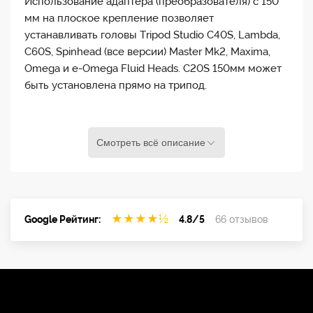
Использование адаптера (преобразователя) с 150
мм на плоское крепление позволяет
устанавливать головы Tripod Studio C40S, Lambda,
C60S, Spinhead (все версии) Master Mk2, Maxima,
Omega и e-Omega Fluid Heads. C20S 150мм может
быть установлена прямо на трипод.
Смотреть всё описание
Вместимость200.00 кг Вес11.2 кг Сложенные
Высота89.50 см Максимальная высота141.00 см
МатериалАлюминийБаза150 ммМинимальная
★
★
★
★
½
Google Рейтинг:
4.8/5
66 отзывов
высота72.50 см