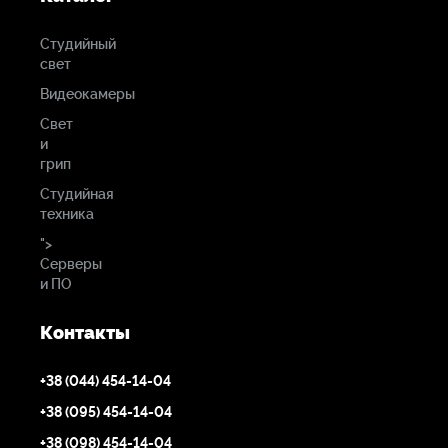
Макс. увеличение …………………
0.11
x
Мин. расстояние до объекта …… 20 см
Студийный
Оптическая схема ………………… 14 элементов в 11 группах
свет
Диафрагма ………………………… круглая 7-лепестковая
Видеокамеры
Управление фокусом …………… Автофокус / ручное
Свет
Стабилизация изображения ….... НЕТ
и
Диаметр фильтра ………………... НЕТ
грип
Размеры (
DxL
) …………………... 78
,9х105,8 мм
Студийная
Вес ………………………………... 534 Г
техника
">
Серверы
и ПО
Контакты
+38 (044) 454-14-04
+38 (095) 454-14-04
+38 (098) 454-14-04