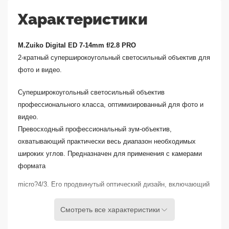
Характеристики
M.Zuiko Digital ED 7-14mm f/2.8 PRO
2-кратный суперширокоугольный светосильный объектив для
фото и видео.
Суперширокоугольный светосильный объектив
профессионального класса, оптимизированный для фото и
видео.
Превосходный профессиональный зум-объектив,
охватывающий практически весь диапазон необходимых
широких углов. Предназначен для применения с камерами
формата
micro
?
4/3. Его продвинутый оптический дизайн, включающий
в себя асферические, низкодисперсные и супер-
рефрактивные линзы, обеспечивает низкий уровень
Смотреть все характеристики
хроматических и сферических аберраций во всем диапазоне