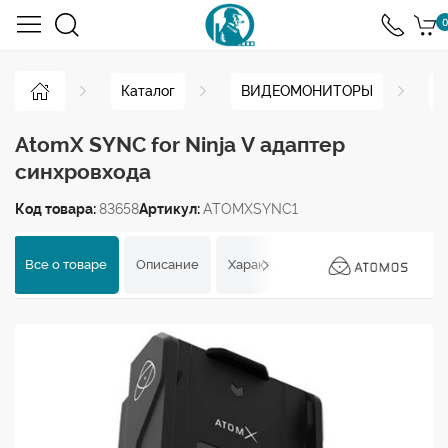
0
Каталог
ВИДЕОМОНИТОРЫ
Н
AtomX SYNC for Ninja V адаптер
синхровхода
Код товара:
83658
Артикул:
ATOMXSYNC1
Все о товаре
Описание
Характеристики
Отзывы