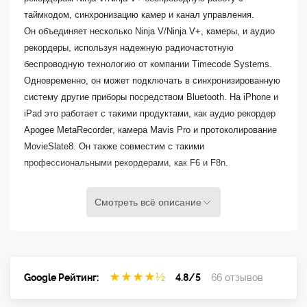
таймкодом, синхронизацию камер и канал управления.
Он объединяет несколько
Ninja
V
/
Ninja
V
+, камеры, и аудио
рекордеры, используя надежную радиочастотную
беспроводную технологию от компании
Timecode
Systems
.
Одновременно, он может подключать в синхронизированную
систему другие приборы посредством
Bluetooth
. На
iPhone
и
iPad
это работает с такими продуктами, как аудио рекордер
Apogee
MetaRecorder
, камера
Mavis
Pro
и протоколирование
MovieSlate
8. Он также совместим с такими
профессиональными рекордерами, как
F
6 и
F
8
n
.
Смотреть всё описание
★
★
★
★
½
Google Рейтинг:
4.8/5
66 отзывов