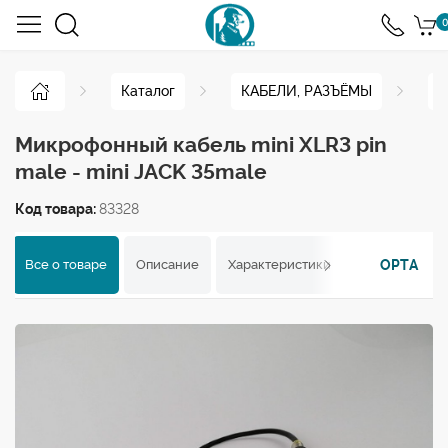
0
Каталог
КАБЕЛИ, РАЗЪЁМЫ
К
Микрофонный кабель mini XLR3 pin
male - mini JACK 35male
Код товара:
83328
OPTA
Все о товаре
Описание
Характеристики
Отзывы