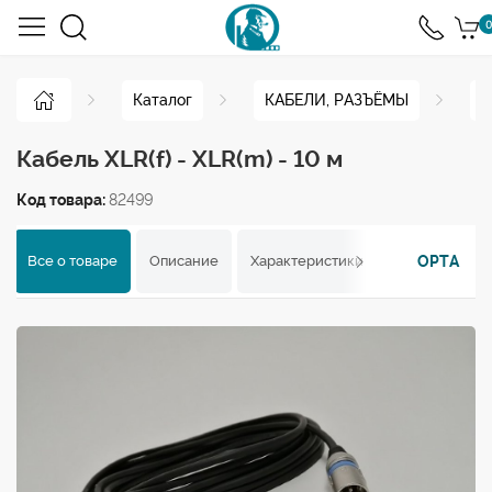
0
Каталог
КАБЕЛИ, РАЗЪЁМЫ
К
Кабель XLR(f) - XLR(m) - 10 м
Код товара:
82499
OPTA
Все о товаре
Описание
Характеристики
Отзывы