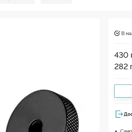
В на
430
282
До
Само