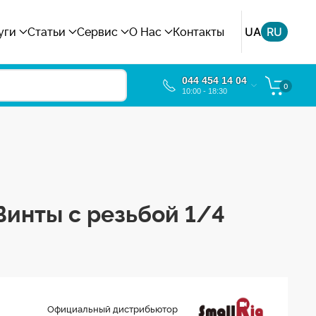
UA
RU
уги
Статьи
Сервис
О Нас
Контакты
044 454 14 04
0
10:00 - 18:30
 Винты с резьбой 1/4
Официальный дистрибьютор