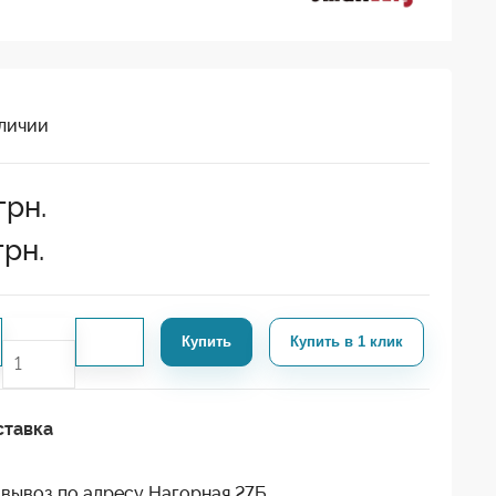
личии
грн.
грн.
Купить
Купить в 1 клик
ставка
вывоз по адресу Нагорная 27Б