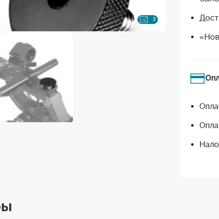
Дост
3
«Нов
Оп
Опла
Опла
Нало
ры