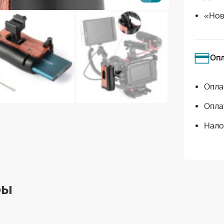
«Нов
Оп
Опла
Опла
Нало
ры