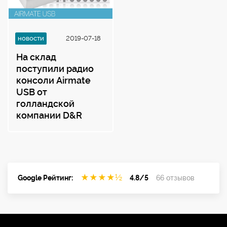
новости
2019-07-18
На склад
поступили радио
консоли Airmate
USB от
голландской
компании D&R
★
★
★
★
½
Google Рейтинг:
4.8/5
66 отзывов