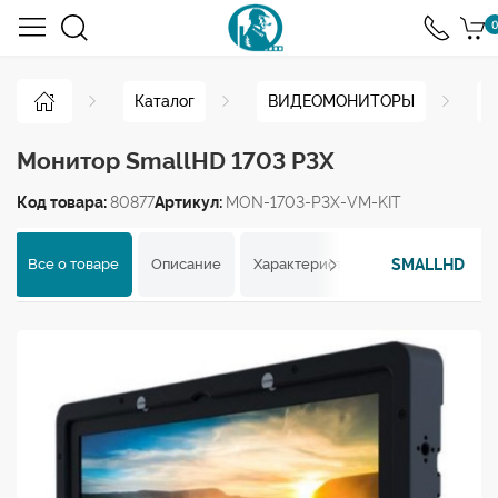
0
Каталог
ВИДЕОМОНИТОРЫ
С
Монитор SmallHD 1703 P3X
Код товара:
80877
Артикул:
MON-1703-P3X-VM-KIT
SMALLHD
Все о товаре
Описание
Характеристики
Отзывы