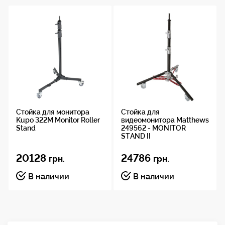
900 кд / м 2
Заводская калибровка для точности
Контрастность
1400:1
Контрастность 1400:1, видимость при
дневном свете
Битовая глубина
10-битный(8+2) (1,07 миллиарда цветов)
Стойка для монитора
Стойка для
Kupo 322M Monitor Roller
видеомонитора Matthews
Цветовая гамма
Stand
249562 - MONITOR
STAND II
100% DCI-P3
20128
24786
грн.
грн.
Управление
В наличии
В наличии
изображением
Ложный цвет, усиление фокуса, переворот изображени
межпиксельное масштабирование, маркеры экрана,
уменьшение развертки, вектроскоп