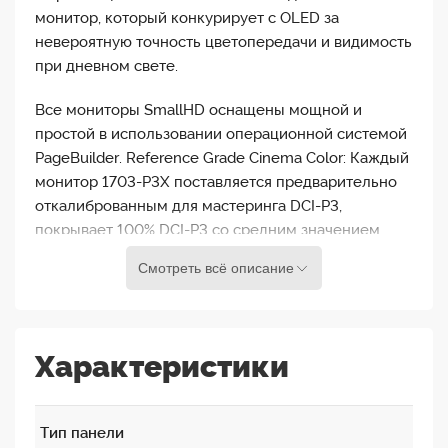
монитор, который конкурирует с OLED за
невероятную точность цветопередачи и видимость
при дневном свете.
Все мониторы SmallHD оснащены мощной и
простой в использовании операционной системой
PageBuilder. Reference Grade Cinema Color: Каждый
монитор 1703-P3X поставляется предварительно
откалиброванным для мастеринга DCI-P3,
покрывает 100% DCI-P3 со средним значением
Delta E 0,8. Позволяет легко установить
Смотреть всё описание
собственную калибровку 3D LUT с помощью
передовых решений для управления цветом, таких
как Light Illusion, LightSpace CMS или SpectraCal
CalMAN. Загрузите любой 3D LUT с SD карты
Характеристики
используя движок SmallHD ColourFlow 3D LUT.
Программное обеспечение PageBuilder OS
Тип панели
позволяет отправлять видеосигнал далее через