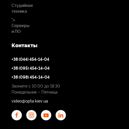
Студийная
Питание
техника
Питание от шины USB 5 В; Макс. 3,5 Вт
">
Серверы
и ПО
Контакты
+38 (044) 454-14-04
+38 (095) 454-14-04
+38 (098) 454-14-04
Звоните с 10:00 до 18:30
Понедельник – Пятница
video@opta.kiev.ua