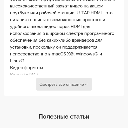
высококачественный захват видео на вашем
ноутбуке или рабочей станции. U-TAP HDMI - это
питание от шины с возможностью простого и
удобного ввода видео через HDMI для
использования в широком спектре программного
обеспечения без каких-либо драйверов для
установки, поскольку он поддерживается
непосредственно в macOS X®, Windows® и
Linux®.
Видео форматы
Видео (HDMI)
(HD) 1920 x 1080p 23,98, 24, 25, 29,97, 30, 50, 59,94,
Смотреть всё описание
60
(HD) 1920 x 1080i 50, 59,94, 60
(HD) 1280 x 720p 50, 59,94, 60
(SD) 625p 25
Полезные статьи
(SD) 625i 50
(SD) 525p 29,97