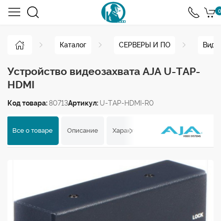
0
Каталог
СЕРВЕРЫ И ПО
Виде
Устройство видеозахвата AJA U-TAP-
HDMI
Код товара:
80713
Артикул:
U-TAP-HDMI-R0
Все о товаре
Описание
Характеристики
Отзывы