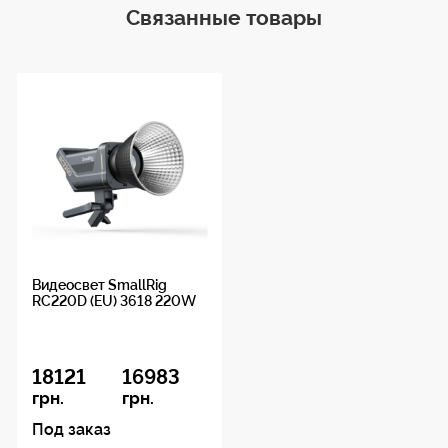
потоком
Связанные товары
пиновый XLR.
0-100%
Угол
светового
потока
15 ° - 60 °
Чистота цвета
CRI
Видеосвет SmallRig
95
RC220D (EU) 3618 220W
Чистота цвета
TLCI
18121
16983
грн.
грн.
97
Под заказ