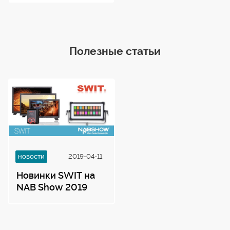
Управление
локальное DMX512
Полезные статьи
Требования к
электропитанию
постоянное 11-36В
Потребляемая
мощность
60 Вт
новости
2019-04-11
Вес
Новинки SWIT на
NAB Show 2019
4 кг