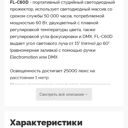
FL-C60D
- портативный студийный светодиодный
прожектор, использует светодиодный массив со
сроком службы 50 000 часов, потребляемой
мощностью 60 Вт, двухцветный с плавной
регулировкой температуры цвета, также
регулировкой угла фокусировки и DMX. FL-C60D
выдает угол светового луча от 15° (пятно) до 60°
(равномерная заливка) с помощью ручки
Electromotion или DMX.
Освещенность достигает 25000 люкс на
расстоянии 1 метр.
Массив светодиодов чередуется светодиодами
2700K и 8000K, а выходная цветовая температура
Смотреть всё описание
может плавно регулироваться в диапазоне от
2700K до 8000K. CRI (индекс цветопередачи) - это
мера способности источника света точно
отображать цвета различных объектов по
Характеристики
сравнению с естественным источником света. И