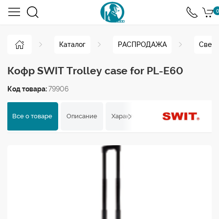
0
Каталог
РАСПРОДАЖА
Свето
Кофр SWIT Trolley case for PL-E60
Код товара:
79906
Все о товаре
Описание
Характеристики
Отзывы