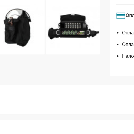
Оп
Опла
Опла
Нало