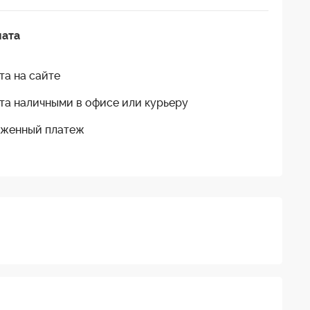
лата
та на сайте
та наличными в офисе или курьеру
женный платеж