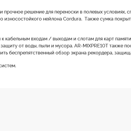
 и прочное решение для переноски в полевых условиях, 
ого износостойкого нейлона Cordura. Также сумка покры
к кабельным входам / выходам и слотам для карт памят
 защиту от воды, пыли и мусора. AR-MIXPRE10T также п
ить беспрепятственный обзор экрана рекордера, защищая
систем.