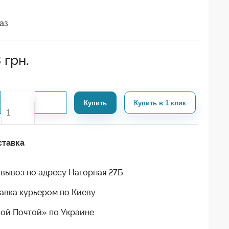
аз
3
грн.
Купить
Купить в 1 клик
ставка
вывоз по адресу Нагорная 27Б
авка курьером по Киеву
ой Почтой» по Украине