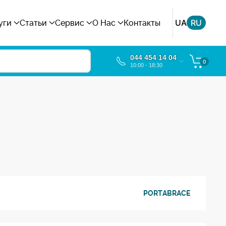
UA
RU
уги
Статьи
Сервис
О Нас
Контакты
044 454 14 04
0
10:00 - 18:30
PORTABRACE