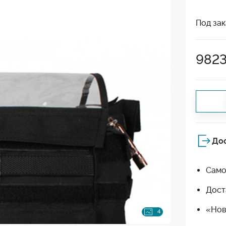
Под зак
982
До
Само
Дост
«Нов
4