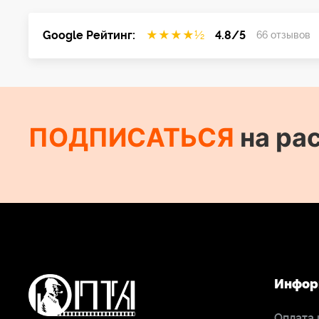
Google Рейтинг:
★
★
★
★
½
4.8/5
66 отзывов
ПОДПИСАТЬСЯ
на ра
Инфор
Оплата 