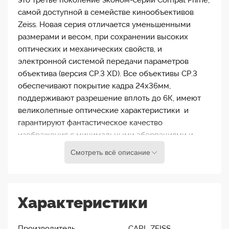
это третье поколение эконом-серии Compat Prime,
самой доступной в семействе кинообъективов
Zeiss. Новая серия отличается уменьшенными
размерами и весом, при сохранении высоких
оптических и механических свойств, и
электронной системой передачи параметров
объектива (версия CP.3 XD). Все объективы CP.3
обеспечивают покрытие кадра 24х36мм,
поддерживают разрешение вплоть до 6К, имеют
великолепные оптические характеристики и
гарантируют фантастическое качество
изображения с минимальными аберрациями и
отличной резкостью по всему полю кадра на
Смотреть всё описание
самых открытых значениях диафрагмы.
Особенности объектива Zeiss
Характеристики
Compact Prime CP.3 85mm T2.1
Все объективы серии приведены к единым
Производитель ………………….……..….. CARL ZEISS