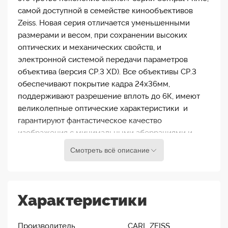
самой доступной в семействе кинообъективов
Zeiss. Новая серия отличается уменьшенными
размерами и весом, при сохранении высоких
оптических и механических свойств, и
электронной системой передачи параметров
объектива (версия CP.3 XD). Все объективы CP.3
обеспечивают покрытие кадра 24х36мм,
поддерживают разрешение вплоть до 6К, имеют
великолепные оптические характеристики и
гарантируют фантастическое качество
изображения с минимальными аберрациями и
отличной резкостью по всему полю кадра на
Смотреть всё описание
самых открытых значениях диафрагмы.
Особенности объектива Zeiss
Характеристики
Compact Prime CP.3 100mm T2.1
Все объективы серии приведены к единым
Производитель ………………….……..….. CARL ZEISS