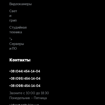
1 х Cold shoe / 1/4” шаровой кронштейн.
Видеокамеры
1920 х 1200
Свет
Luxury package включает дополнительно:
и
Соотношение
1 х защитную пленку для ЖК-экрана;
грип
сторон
1 х AC-DC адаптер;
Студийная
1 х Cold shoe /Коленчатый кронштейн;
16:9 (4:3)
техника
1 х кабель HDMI;
">
1 х кабель BNC SDI;
Серверы
Яркость
1 х жесткий кейс.
и ПО
400 кд/м2
Контакты
Контрастность
+38 (044) 454-14-04
1000:1
+38 (095) 454-14-04
Цвета
+38 (098) 454-14-04
Звоните с 10:00 до 18:30
16.77 миллионов цветов
Понедельник – Пятница