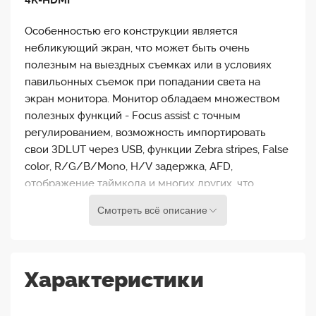
4K-HDMI
Особенностью его конструкции является
небликующий экран, что может быть очень
полезным на выездных съемках или в условиях
павильонных съемок при попадании света на
экран монитора. Монитор обладаем множеством
полезных функций - Focus assist с точным
регулированием, возможность импортировать
свои 3DLUT через USB, функции Zebra stripes, False
color, R/G/B/Mono, H/V задержка, AFD,
отображение таймкода и многих других, что
позволяет говорить о мультифункциональности
Смотреть всё описание
такого монитора.
S-1073H оснащен 7-дюймовой ЖК-панелью со
светодиодной подсветкой. Исходное разрешение
Характеристики
— Full HD 1920?1200, контрастность 1000:1, угол
обзора по горизонтали: 160° / по вертикали: 160°.