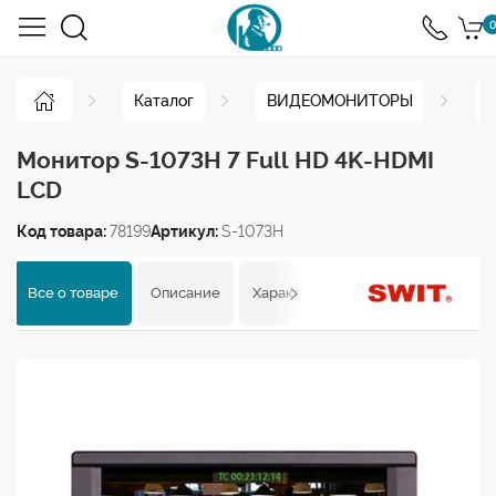
0
Каталог
ВИДЕОМОНИТОРЫ
Н
Монитор S-1073H 7 Full HD 4K-HDMI
LCD
Код товара:
78199
Артикул:
S-1073H
Все о товаре
Описание
Характеристики
Отзывы