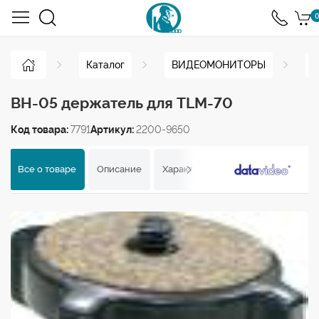
0
Каталог
ВИДЕОМОНИТОРЫ
Н
BH-05 держатель для TLM-70
Код товара:
7791
Артикул:
2200-9650
Все о товаре
Описание
Характеристики
Отзывы