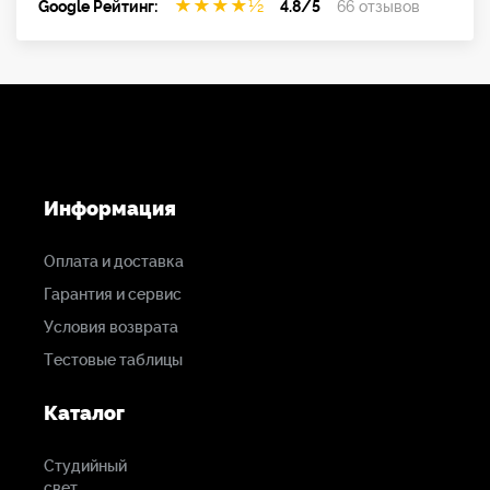
★
★
★
★
½
Google Рейтинг:
4.8/5
66 отзывов
Информация
Оплата и доставка
Гарантия и сервис
Условия возврата
Тестовые таблицы
Каталог
Студийный
свет