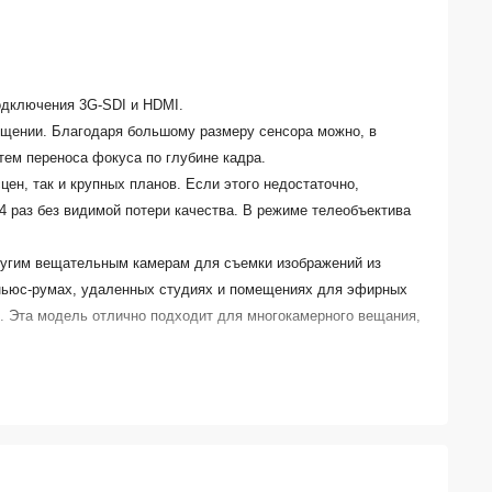
одключения 3G-SDI и HDMI.
ещении. Благодаря большому размеру сенсора можно, в
ем переноса фокуса по глубине кадра.
н, так и крупных планов. Если этого недостаточно,
4 раз без видимой потери качества. В режиме телеобъектива
другим вещательным камерам для съемки изображений из
х ньюс-румах, удаленных студиях и помещениях для эфирных
х. Эта модель отлично подходит для многокамерного вещания,