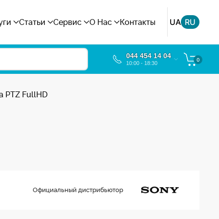
UA
RU
уги
Статьи
Сервис
О Нас
Контакты
044 454 14 04
0
10:00 - 18:30
 PTZ FullHD
Официальный дистрибьютор