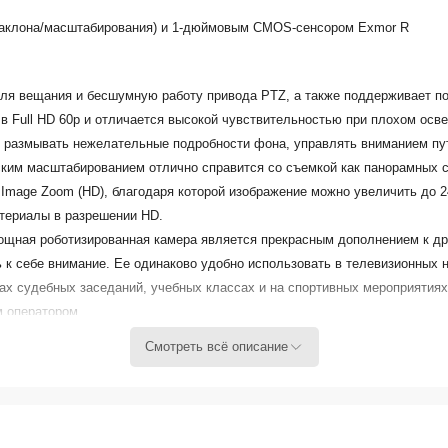
наклона/масштабирования) и 1-дюймовым CMOS-сенсором Exmor R
для вещания и бесшумную работу привода PTZ, а также поддерживает п
 в
Full HD
60p и отличается высокой чувствительностью при плохом осв
, размывать нежелательные подробности фона, управлять вниманием пут
им масштабированием отлично справится со съемкой как панорамных сце
Image Zoom (HD), благодаря которой изображение можно увеличить до 2
атериалы в разрешении HD.
мощная роботизированная камера является прекрасным дополнением к 
ь к себе внимание. Ее одинаково удобно использовать в телевизионны
лах судебных заседаний, учебных классах и на спортивных мероприятия
м оператором.
Смотреть всё описание