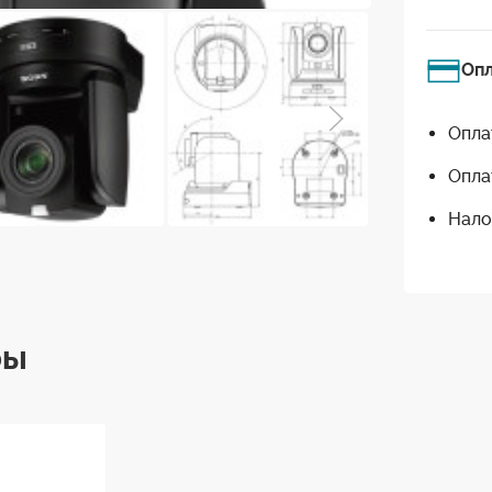
Оп
Опла
Опла
Нало
ры