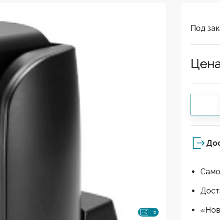
Под зак
Цена
До
Само
Дост
«Нов
5