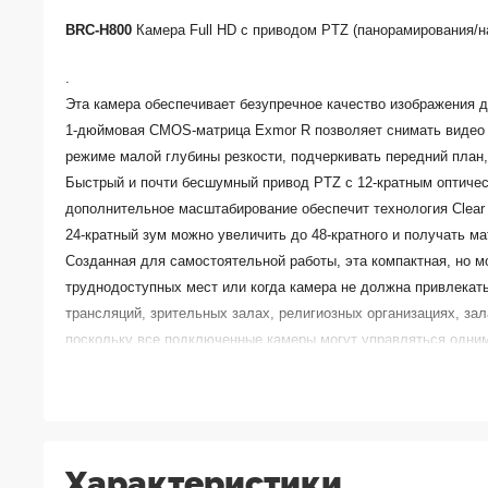
BRC-H800
Камера Full HD с приводом PTZ (панорамирования/
.
Эта камера обеспечивает безупречное качество изображения 
1-дюймовая CMOS-матрица Exmor R позволяет снимать видео
режиме малой глубины резкости, подчеркивать передний план
Быстрый и почти бесшумный привод PTZ с 12-кратным оптическ
дополнительное масштабирование обеспечит технология Clear 
24-кратный зум можно увеличить до 48-кратного и получать м
Созданная для самостоятельной работы, эта компактная, но 
труднодоступных мест или когда камера не должна привлекат
трансляций, зрительных залах, религиозных организациях, за
поскольку все подключенные камеры могут управляться одни
Характеристики