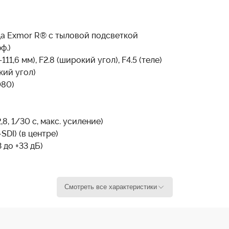
а Exmor R® с тыловой подсветкой
ф.)
11,6 мм), F2.8 (широкий угол), F4.5 (теле)
кий угол)
080)
8, 1/30 с, макс. усиление)
SDI) (в центре)
до +33 дБ)
й, приоритет (затвора, диафрагмы, усиления), яркий фон
Смотреть все характеристики
е/внутри помещения/вне помещения/ручной
ости, Переворот изображения, Picture Profile, Flicker 
, Color Matrix, Gamma, Gamma Level, Black Level, Black 