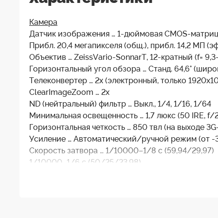
Камера
Датчик изображения … 1-дюймовая CMOS-матриц
Прибл. 20,4 мегапикселя (общ.), прибл. 14,2 МП (эф
Объектив … ZeissVario-SonnarT, 12-кратный (f= 9,3–1
Горизонтальный угол обзора … Станд. 64,6° (широ
Телеконвертер … 2х (электронный, только 1920x1
ClearImageZoom … 2x
ND (нейтральный) фильтр … Выкл., 1/4, 1/16, 1/64
Минимальная освещенность … 1,7 люкс (50 IRE, f/2,
Горизонтальная четкость … 850 твл (на выходе 3G-
Усиление … Автоматический/ручной режим (от -3 
Скорость затвора … 1/10000–1/8 с (59,94/29,97)
1/10000–1/6 с (50/25/23.98)
Регулировка экспозиции … Автоматический, ручно
Баланс белого … Автоматический/одно нажати
Функции камеры … День/Ночь, Корректор разборчив
Управление изображением … Color Gain, Color Hue