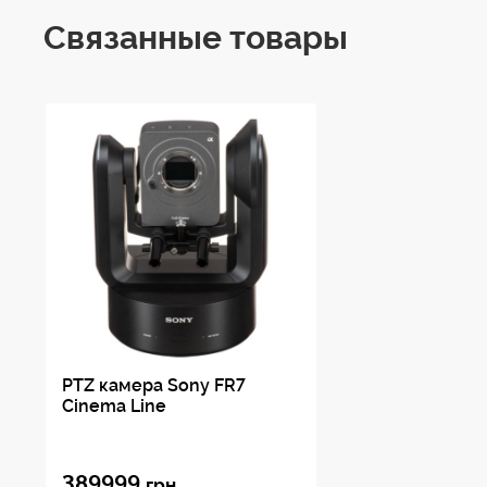
Связанные товары
Система сигналов … 1080/59.94p,1080/59.94i,720
1080/50p,1080/50i, 720/50p,
1080/23.98p
Приводы наведения
Угол панорамирования/наклона … Панорамирован
Наклон: +90°/-30°
Скорость панорамирования/наклона … 0,3–60°/
0,05–60°/с (Extd. RANGE w/ FWv 2.10)
0,02–60°/с (Extd. STEP w/ FWv 2.10)
Класс шумности … NC30
Память предустановок … позиций наведения … 10
траекторий … 16
PTZ камера Sony FR7
Интерфейс
Cinema Line
Выход HD видеосигнала … 3G-SDI (2 шт.) и HDMI
Цветовое пространство HDMI … YCbCr, 4:2:2 ./ RGB,
Интерфейс управления камерой … RS-422 (VISCA),
389999
грн.