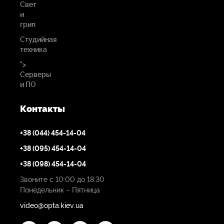
Свет
Вес:
и
грип
3,4 кг (только камера)
Студийная
техника
">
Серверы
Камера
и ПО
Сенсор:
Контакты
3х 2/3-дюймовые КМОП матрицы Exmor
+38 (044) 454-14-04
+38 (095) 454-14-04
Разрешение:
+38 (098) 454-14-04
1920x1080 (эфф.)
Звоните с 10:00 до 18:30
Понедельник – Пятница
Цветоделение:
video@opta.kiev.ua
F1.4 призма