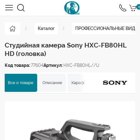
0
Каталог
ПРОФЕССИОНАЛЬНЫЕ ВИДЕ
Студийная камера Sony HXC-FB80HL
HD (головка)
Код товара:
77604
Артикул:
HXC-FB80HL//U
Все о товаре
Описание
Характеристики
Отзывы