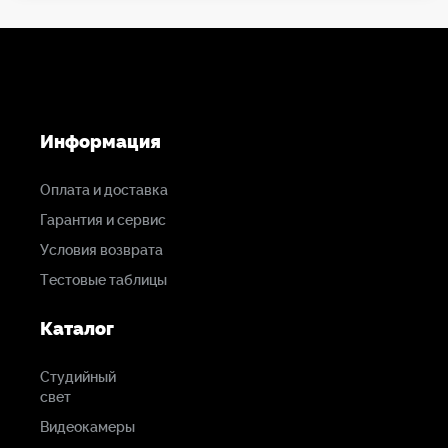
Общие
Электропитание:
12 В пост.
Информация
Потребляемая
Оплата и доставка
мощность:
Гарантия и сервис
19 Вт (только камера)
Условия возврата
Тестовые таблицы
Рабочие температуры:
Каталог
от -10°C до +45°C
Студийный
Размеры:
свет
160x266x314 мм (корпус)
Видеокамеры