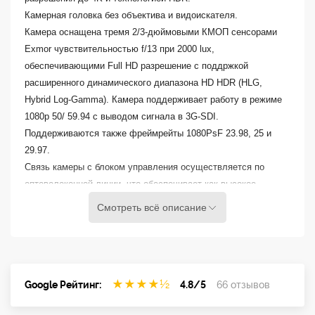
Камерная головка без объектива и видоискателя.
Камера оснащена тремя 2/3-дюймовыми КМОП сенсорами
Exmor чувствительностью
f/13 при 2000 lux,
обеспечивающими Full HD разрешение с поддржкой
расширенного динамического диапазона HD HDR (HLG,
Hybrid Log-Gamma). Камера поддерживает работу в режиме
1080p 50/ 59.94 с выводом сигнала в 3G-SDI.
Поддерживаются также фреймрейты 1080PsF 23.98, 25 и
29.97.
Связь камеры с блоком управления осуществляется по
оптоволоконной линии, что обеспечивает как высокое
качество сигнала и его стабильность, так и большую
Смотреть всё описание
дальность линии - до 600м при питании по камерному
кабелю и 10км при локальном питании. При работе
совместно с блоком управления
HXCU-FB80
возможно
повышающее конвертирование сигнала до 4К.
★
★
★
★
½
Google Рейтинг:
4.8/5
66 отзывов
Данная версия камеры имеет разъем оптоволоконного
канала типа Lemo.