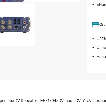
«Нов
Оп
Опла
Опла
Нало
енным DV Repeater- IEEE1394/DV Input, DV, Y:U:V (компоне