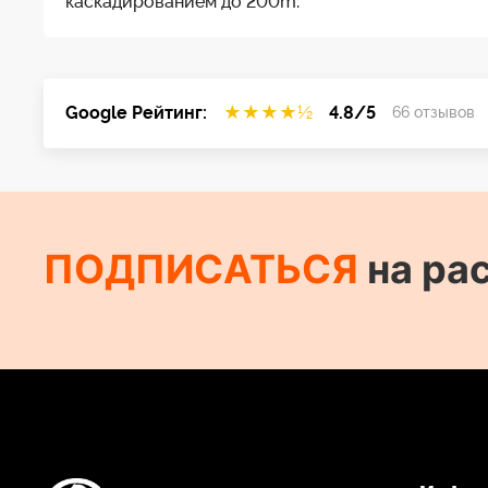
каскадированием до 200m.
Google Рейтинг:
★
★
★
★
½
4.8/5
66 отзывов
ПОДПИСАТЬСЯ
на ра