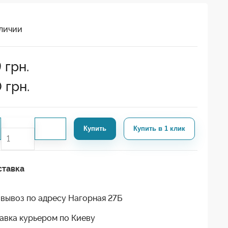
личии
9
грн.
0
грн.
Купить
Купить в 1 клик
ставка
вывоз по адресу Нагорная 27Б
авка курьером по Киеву