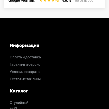
★
★
★
★
½
Google Рейтинг:
4.8/5
66 отзывов
Информация
Оплата и доставка
Гарантия и сервис
Условия возврата
Тестовые таблицы
Каталог
Студийный
свет