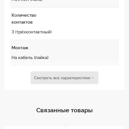
деталях.
Количество
контактов
3 (трёхконтактный)
Монтаж
На кабель (пайка)
Материал корпуса
Смотреть все характеристики
Металл с антикоррозийным покрытием
Совместимый
диаметр кабеля
Связанные товары
До 4 мм