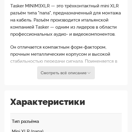
Tasker MINIM3XLR — это трёхконтактный mini XLR
разъём типа "папа", предназначенный для монтажа
на кабель. Разъём производится итальянской
компанией Tasker — одним из лидеров в области
профессиональных аудио- и видеокомпонентов.
Он отличается компактным форм-фактором,
прочным металлическим корпусом и высокой
стабильностью передачи сигнала. Применяется в
микрофонных системах, радиопередатчиках,
Смотреть всё описание
студийном оборудовании, профессиональных
наушниках и другой AV-технике. Подходит для
кабелей диаметром до 4 мм и требует пайки при
установке.
Характеристики
Надёжность и долговечность делают его отличным
выбором как для стационарного, так и для
Тип разъёма
мобильного применения. Это решение для тех, кто
ценит качество и профессиональный подход в
Mini XLR (папа)