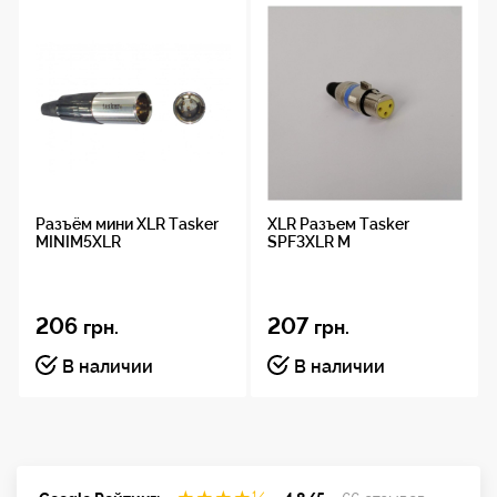
Применение
Микрофоны, наушники, радиосистемы, рекордеры
Производитель
Tasker (Италия)
Разъём мини XLR Tasker
XLR Разъем Tasker
MINIM5XLR
SPF3XLR M
206
207
грн.
грн.
В наличии
В наличии