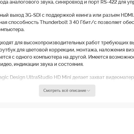
да аналогового звука, синхровход и порт RS-422 для уп
ный выход 3G-SDI с поддержкой кеинга или разъем HDMI.
скная способность Thunderbolt 3 40 Гбит/с позволяет об
омпьютера.
одходят для высокопроизводительных работ требующих в
оутбук для цветовой коррекции, монтажа, наложения виз
ается с одного компьютера на другой. Имеется возможно
идео, индикации звука и состояния.
ic Design UltraStudio HD Mini делает захват видеомате
ировать видео с современного или устаревшего профес
Смотреть всё описание
3, UltraStudio HD Mini может отправлять и принимать в
встроенного звука. Доступные выходы включают двойной S
роенному соединению RS-422 UltraStudio HD Mini также