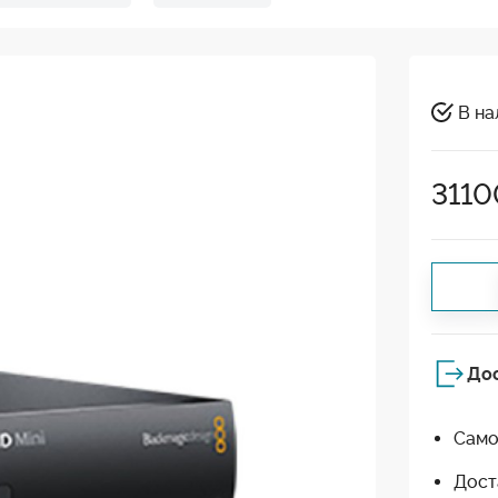
В на
3110
До
Само
Дост