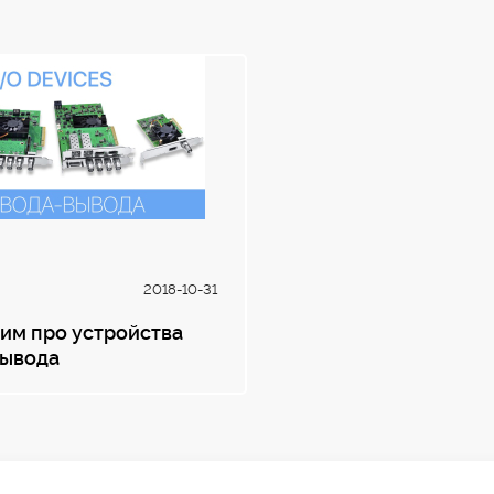
REC 601, REC 709
v210 (10 бит YUV), 2vuy (8 бит YUV), ARGB, B
бит RGB)
8, 10 и 12 бит RGB (4:4:4) в форматах до 10
Аппаратное в режиме реального времени
Аппаратная конверсия в реальном времени 
воспроизведении HD-материала. Возможно
anamorphic 16:9 и center cut 4:3
AVC-Intra, AVCHD, Canon XF MPEG2, Digita
2018-10-31
DPX, HDV, XDCAM EX, XDCAM HD, XDCAM HD4
ProRes 422 HQ, Apple ProRes 422, Apple Pro
им про устройства
4:2:2 (8 бит), несжатое видео 4:2:2 (10 бит)
вывода
Порт RS-422 для управления декой
1x Thunderbolt™ 3 для Mac и Windows. Пит
Thunderbolt. Пакет Blackmagic Desktop Vid