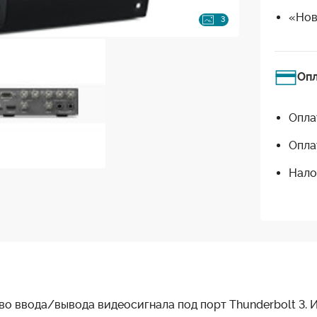
«Нов
3
Оп
Опла
Опла
Нало
тво ввода/вывода видеосигнала под порт Thunderbolt 3. 