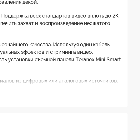
равления декой.
 Поддержка всех стандартов видео вплоть до 2К
еспечить захват и воспроизведение несжатого
ысочайшего качества. Используя один кабель
уальных эффектов и стриминга видео.
сть установки съемной панели Teranex Mini Smart
риалов из цифровых или аналоговых источников.
сионального видеооборудования.
идео SD и HD с разрешением до 1080p со
DI для заполнения и вставки, а также выход
 может взаимодействовать с профессиональными