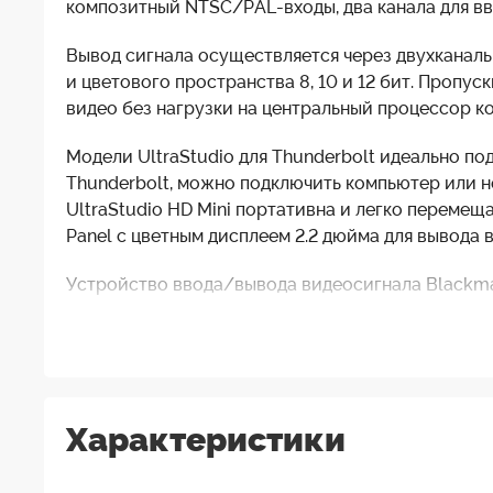
композитный NTSC/PAL-входы, два канала для вво
Вывод сигнала осуществляется через двухканаль
и цветового пространства 8, 10 и 12 бит. Пропу
видео без нагрузки на центральный процессор к
Модели UltraStudio для Thunderbolt идеально п
Thunderbolt, можно подключить компьютер или н
UltraStudio HD Mini портативна и легко перемещ
Panel с цветным дисплеем 2.2 дюйма для вывода в
Устройство ввода/вывода видеосигнала Blackmag
SDI и аналоговые видеовходы позволяют импорт
Используя универсальный интерфейс Thunderbolt 
скоростью 60 кадров в секунду и до 16 каналов 
HDMI для управления дисплеями. Благодаря вст
Характеристики
вещательными деками.
Контроль