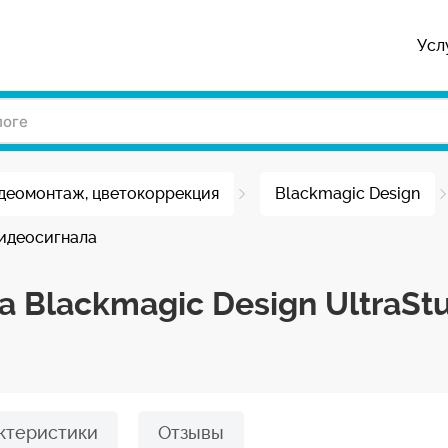
Усл
деомонтаж, цветокоррекция
Blackmagic Design
видеосигнала
Blackmagic Design UltraStu
ктеристики
Отзывы