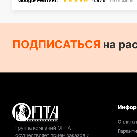
Google Рейтинг:
★
★
★
★
½
4.8/5
66 отзывов
ПОДПИСАТЬСЯ
на ра
Инфор
Оплата 
Группа компаний ОПТА
Гаранти
осуществляет прием заказов и