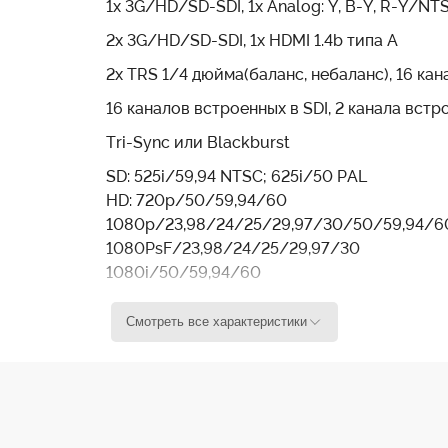
1х 3G/HD/SD-SDI, 1x Analog: Y, B-Y, R-Y/N
ереключатели на передней панели или порт управления д
2х 3G/HD/SD-SDI, 1x HDMI 1.4b типа A
зовать для управления UltraStudio Mini, а также для его
2х TRS 1/4 дюйма(баланс, небаланс), 16 кан
16 каналов встроенных в SDI, 2 канала вст
атное обеспечение в режиме реального времени.
Tri-Sync или Blackburst
жающее преобразование в реальном времени на выходе S
SD: 525i/59,94 NTSC; 625i/50 PAL
HD: 720p/50/59,94/60
рфотный формат 16:9 и центральный формат 4:3.
1080p/23,98/24/25/29,97/30/50/59,94/6
1080PsF/23,98/24/25/29,97/30
1080i/50/59,94/60
2K DCI 23,98p/24p/25p
e
2K 23,98PsF/24PsF/25PsF
Смотреть все характеристики
RP 188/SMPTE 12M-2 и скрытые субтитры
Телевизионный стандарт (частота 48 кГц, р
 передачи видео. Для питания UltraStudio Mini достаточ
4:2:2 и 4:4:4