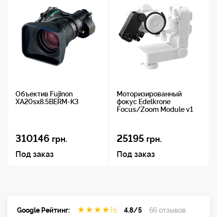
0.7 м, 2.5 мм TRS
Габариты
80 x 55 мм
Вес
Объектив Fujinon
Моторизированный
0.12 кг
XA20sx8.5BERM-K3
фокус Edelkrone
Focus/Zoom Module v1
310146
25195
грн.
грн.
Под заказ
Под заказ
★
★
★
★
½
Google Рейтинг:
4.8/5
66 отзывов