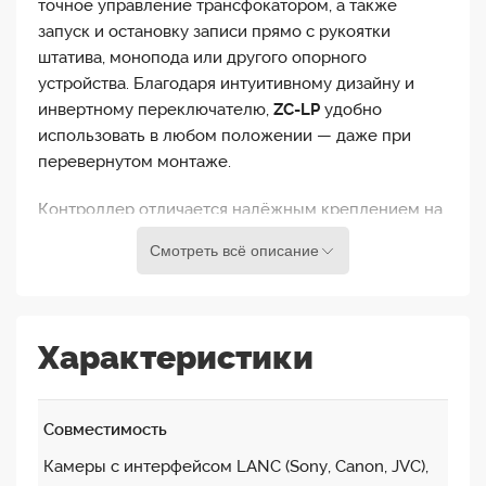
точное управление трансфокатором, а также
запуск и остановку записи прямо с рукоятки
штатива, монопода или другого опорного
устройства. Благодаря интуитивному дизайну и
инвертному переключателю,
ZC-LP
удобно
использовать в любом положении — даже при
перевернутом монтаже.
Контроллер отличается надёжным креплением на
трубу до 45 мм в диаметре и оснащён гибким
Смотреть всё описание
кабелем длиной 70 см с разъёмом 2.5 мм.
Незаменим для операторов, которым требуется
стабильная и точная работа при съёмке с
расстояния.
Характеристики
Совместимость
Камеры с интерфейсом LANC (Sony, Canon, JVC),