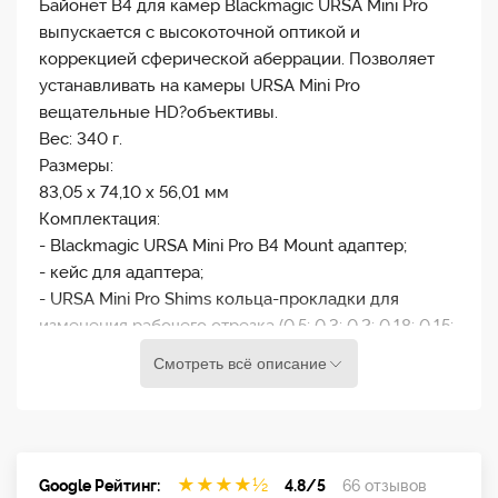
Байонет B4 для камер Blackmagic URSA Mini Pro
выпускается с высокоточной оптикой и
коррекцией сферической аберрации. Позволяет
устанавливать на камеры URSA Mini Pro
вещательные HD?объективы.
Вес: 340 г.
Размеры:
83,05 х 74,10 х 56,01 мм
Комплектация:
- Blackmagic URSA Mini Pro B4 Mount адаптер;
- кейс для адаптера;
- URSA Mini Pro Shims кольца-прокладки для
изменения рабочего отрезка (0,5; 0,3; 0,2; 0,18; 0,15;
0,12; 0,1; 0,05; 0,025 мм);
Смотреть всё описание
- метизы для крепления 10 шт.;
- защитные крышки 2 шт.;
- бумажная инструкция.
Производитель имеет право без предупреждения
★
★
★
★
½
Google Рейтинг:
4.8/5
66 отзывов