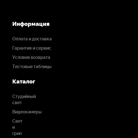
Рабочая температура, С: 0 - 40С
Информация
Материал корпуса: Алюминий
Оплата и доставка
Вес,г: 382
Гарантия и сервис
CINEGEARS Espresso MiniController
Условия возврата
Размеры, см: 9х4х2,5
Тестовые таблицы
Частота: 433MHz
Каталог
Рабочая температура, С: 0 - 40С
Студийный
свет
Материал корпуса: Алюминий
Видеокамеры
Вес,г: 155
Свет
и
грип