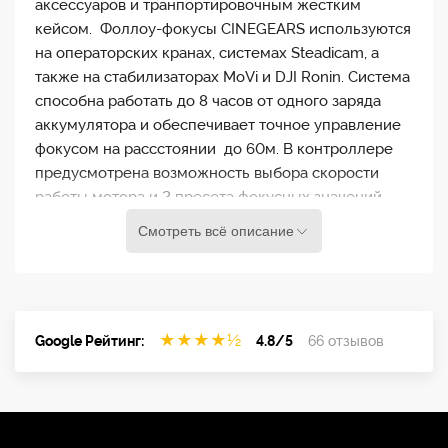
аксессуаров и транпортировочным жестким
кейсом. Фоллоу-фокусы CINEGEARS используются
на операторских кранах, системах Steadicam, а
также на стабилизаторах MoVi и DJI Ronin. Система
способна работать до 8 часов от одного заряда
аккумулятора и обеспечивает точное управление
фокусом на рассстоянии до 60м. В контроллере
предусмотрена возможность выбора скорости
работы мотора и 2 пресета фокусных значений.
Кроме этого, мотор имеет порт подключения к
Смотреть всё описание
камерам ARRI, SONY, Canon и Blackmagic для
дистанционного старта и остановки записи.
CINEGEARS Wireless Extreme Motor
★
★
★
★
½
Google Рейтинг:
4.8/5
66 отзывов
Максимальный крутящий момент, Нм: 1,7
Максимальная скорость вращения, об/с: 2,8
Размеры, см: 13,2х3х5