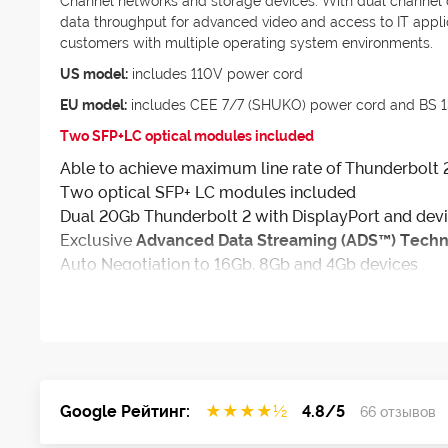
Channel networks and storage devices. With dual channel co
data throughput for advanced video and access to IT appli
customers with multiple operating system environments.
US model:
includes 110V power cord
EU model:
includes CEE 7/7 (SHUKO) power cord and BS 
Two SFP+LC optical modules included
Able to achieve maximum line rate of Thunderbolt 
Two optical SFP+ LC modules included
Dual 20Gb Thunderbolt 2 with DisplayPort and devi
Exclusive
Advanced Data Streaming (ADS™) Tech
Auto Negotiation to 16Gb, 8Gb and 4Gb devices
Supports Mac® OS X 10.9 or greater, and Windows® 1
ATTO
Config Tool
, a Graphical User Interface, for
3-year standard product warranty
RoHS compliant
Google Рейтинг:
★
★
★
★
½
4.8/5
66 отзывов