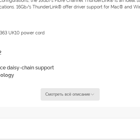
nfigurations, the 16Gb/s Fibre Channel ThunderLink® is an ideal sol
cations. 16Gb/s ThunderLink® offer driver support for Mac® and Wind
1363 UK10 power cord
2
ce daisy-chain support
nology
0, 8.1, 8, 7 or greater
Смотреть всё описание
 customized performance settings