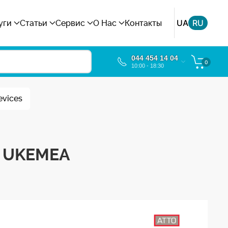
UA
RU
уги
Статьи
Сервис
О Нас
Контакты
044 454 14 04
0
10:00 - 18:30
evices
el UKEMEA