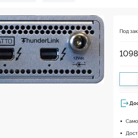
Под зак
109
До
Само
Дост