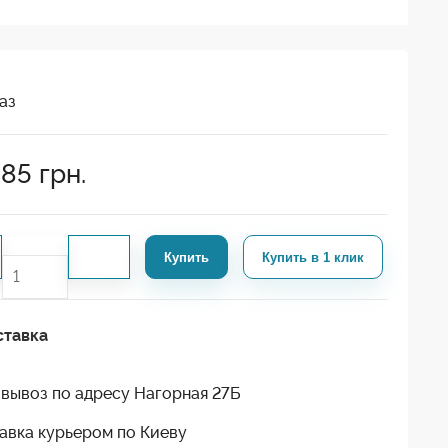
аз
885
грн.
Купить
Купить в 1 клик
ставка
вывоз по адресу Нагорная 27Б
авка курьером по Киеву