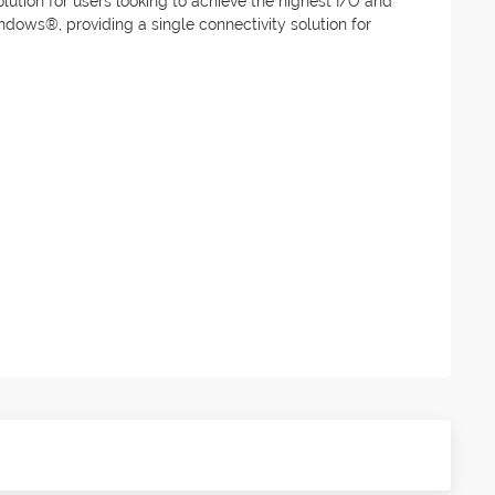
ution for users looking to achieve the highest I/O and
ows®, providing a single connectivity solution for