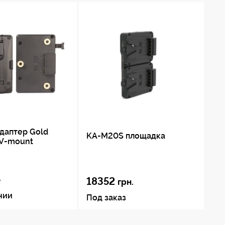
даптер Gold
KA-M20S площадка
 V-mount
.
18352
грн.
чии
Под заказ