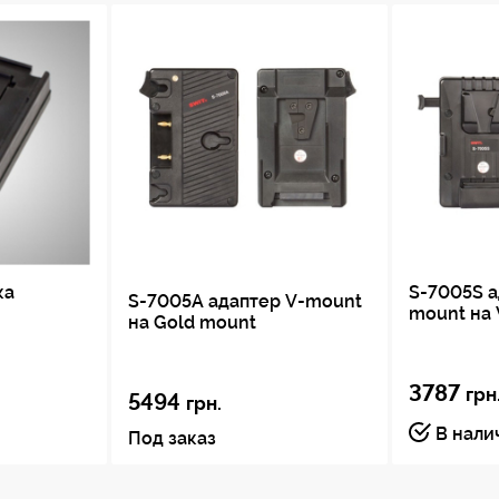
ка
S-7005S а
S-7005A адаптер V-mount
mount на
на Gold mount
3787
грн
5494
грн.
В нали
Под заказ