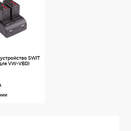
 устройство SWIT
(для VW-VBD)
.
чии