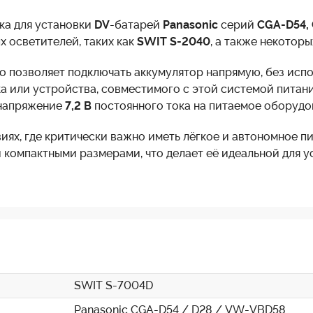
ка для установки
DV
-батарей
Panasonic
серий
CGA-D54,
х осветителей, таких как
SWIT S-2040
, а также некотор
 позволяет подключать аккумулятор напрямую, без испо
 или устройства, совместимого с этой системой питани
 напряжение
7,2 В
постоянного тока на питаемое оборудо
иях, где критически важно иметь лёгкое и автономное п
 компактными размерами, что делает её идеальной для 
SWIT S-7004D
Panasonic CGA-D54 / D28 / VW-VBD58