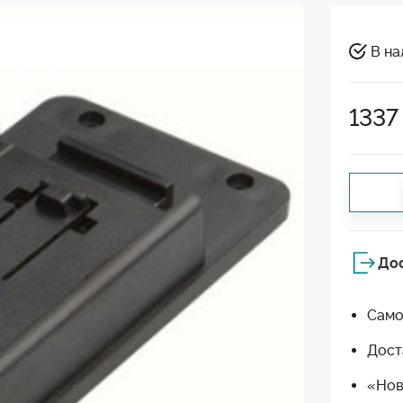
В на
1337
До
Само
Дост
«Нов