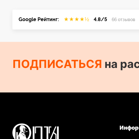
Google Рейтинг:
★
★
★
★
½
4.8/5
66 отзывов
ПОДПИСАТЬСЯ
на ра
Инфор