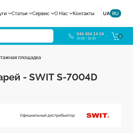
UA
RU
уги
Статьи
Сервис
О Нас
Контакты
044 454 14 04
0
10:00 - 18:30
нтажная площадка
арей - SWIT S-7004D
Официальный дистрибьютор