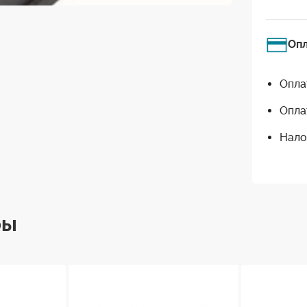
Оп
Опла
Опла
Нало
ры