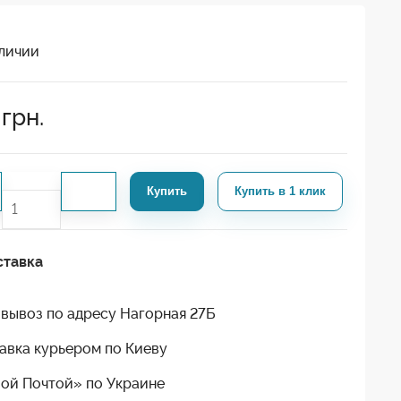
личии
грн.
Купить
Купить в 1 клик
ставка
вывоз по адресу Нагорная 27Б
авка курьером по Киеву
ой Почтой» по Украине