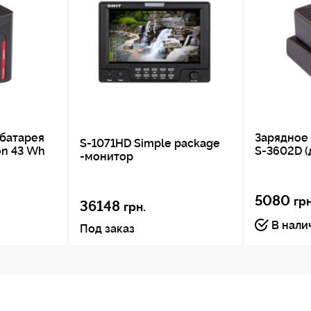
батарея
Зарядное
S-1071HD Simple package
on 43 Wh
S-3602D 
-монитор
5080
грн
36148
грн.
В нали
Под заказ