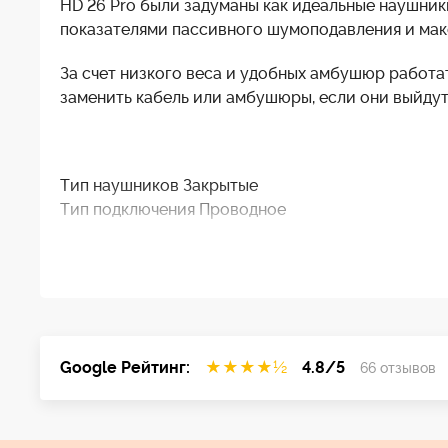
HD 26 Pro были задуманы как идеальные наушник
показателями пассивного шумоподавления и мак
За счет низкого веса и удобных амбушюр работа
заменить кабель или амбушюры, если они выйдут 
Тип наушников Закрытые
Тип подключения Проводное
Диапазон частот наушников 20 - 18000 Гц
Интерфейс проводного подключения 1 x mini-jack 
Сопротивление наушников 100 Ом
Цвет Black
Чувствительность наушников 115 дБ/мВт
Наличие активного шумоподавления Нет
Google Рейтинг:
★
★
★
★
½
4.8/5
66 отзывов
Кабель Односторонний
Дополнительные возможности Переходник на 6.3
Технология ActiveGard