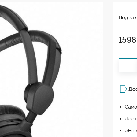
Под зак
1598
До
Само
Дост
«Нов