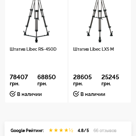
Ace 75/2 CF
Ace L MS CF
Ace 75/2 CF
Штатив Libec RS-450D
Штатив Libec LX5 M
Vinten
Vision blue
78407
68850
28605
25245
3819-3
грн.
грн.
грн.
грн.
В наличии
В наличии
Vision blue3
V3822-0001
★
★
★
★
½
Google Рейтинг:
4.8/5
66 отзывов