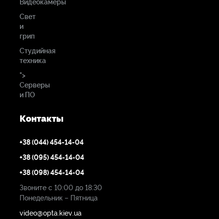
Видеокамеры
Manfrotto
Свет
и
501HDV
грип
546B, 546GB
Студийная
техника
">
Серверы
504HD
и ПО
545B, 545GB
Контакты
+38 (044) 454-14-04
509HD
+38 (095) 454-14-04
546B, 546GB
+38 (098) 454-14-04
Звоните с 10:00 до 18:30
Понедельник – Пятница
video@opta.kiev.ua