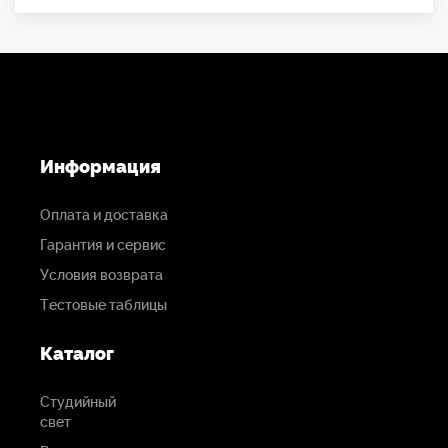
Vision blue5
3766-3
Vision 8AS
Информация
3821-3
Оплата и доставка
Гарантия и сервис
Vision 10AS
Условия возврата
3772-3
Тестовые таблицы
Каталог
Vision 100
Студийный
3773-3, 3884-3
свет