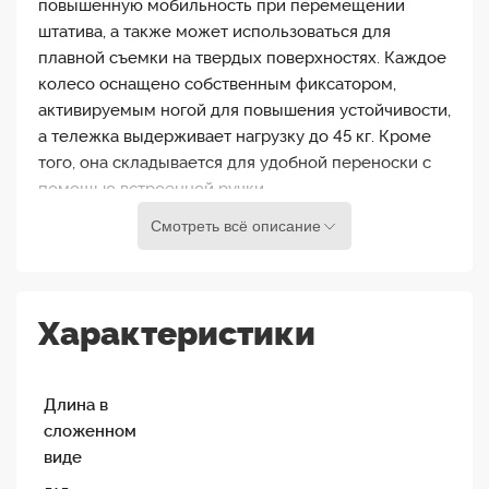
повышенную мобильность при перемещении
штатива, а также может использоваться для
плавной съемки на твердых поверхностях. Каждое
колесо оснащено собственным фиксатором,
активируемым ногой для повышения устойчивости,
а тележка выдерживает нагрузку до 45 кг. Кроме
того, она складывается для удобной переноски с
помощью встроенной ручки.
Смотреть всё описание
Libec предусмотрел не только использование
тележки с собственными штативами, но и с
штативами других ведущих производителей, таких
как: Sachtler, Vinten, Manfrotto.
Характеристики
На тележку Libec DL-3RB установлены колеса
диаметром 100мм, что является оптимальным
Длина в
размером при студийном видеопроизводстве.
сложенном
Стандартная тележка для RT30B / RT40RB /
виде
RT50B / RT50, oборудована блокирующими