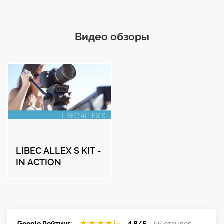
Видео обзоры
LIBEC ALLEX S KIT -
IN ACTION
★
★
★
★
½
Google Рейтинг:
4.8/5
66 отзывов