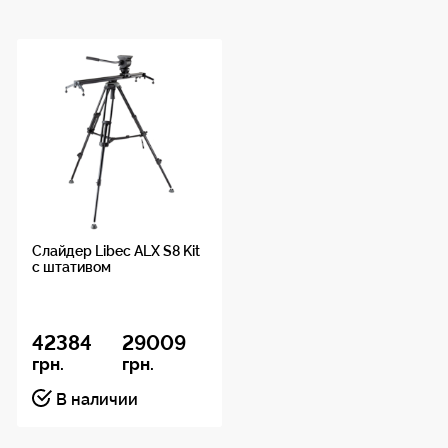
Вес5,4 кгДиаметр опорного шара75
ммВыдвижение2-х коленное
Слайдер Libec ALX S8 Kit
с штативом
42384
29009
грн.
грн.
В наличии