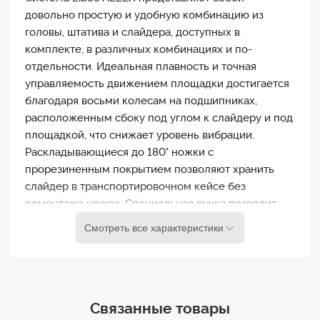
довольно простую и удобную комбинацию из
головы, штатива и слайдера, доступных в
комплекте, в различных комбинациях и по-
отдельности. Идеальная плавность и точная
управляемость движением площадки достигается
благодаря восьми колесам на подшипниках,
расположенным сбоку под углом к слайдеру и под
площадкой, что снижает уровень вибрации.
Раскладывающиеся до 180° ножки с
прорезиненным покрытием позволяют хранить
слайдер в транспортировочном кейсе без
демонтажа ножек. Специальная ручка позволит
регулировать уровень трения в зависимости от
Смотреть все характеристики
массы камеры для достижения идеальной
плавности и скорости движения слайдера.
Штативная площадка и сферический адаптер для
крепления слайдера на сферу 75мм входят в
Связанные товары
комплект