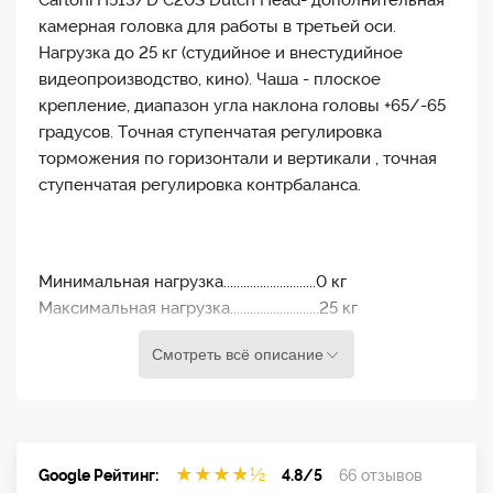
Cartoni H513/D C20S Dutch Head- дополнительная
камерная головка для работы в третьей оси.
Нагрузка до 25 кг (студийное и внестудийное
видеопроизводство, кино). Чаша - плоское
крепление, диапазон угла наклона головы +65/-65
градусов. Точная ступенчатая регулировка
торможения по горизонтали и вертикали , точная
ступенчатая регулировка контрбаланса.
Минимальная нагрузка............................0 кг
Максимальная нагрузка...........................25 кг
Вес.............................................................5,0 кг
Смотреть всё описание
Контрбаланс.............................................7 ступеней +0
Торможение..............................................7 ступеней +0
Диапазон панорамирования...................360 °
Диапазон наклона....................................+65/- 65 °
Диапазон температур..............................-40 ° / + 60 °
★
★
★
★
½
Google Рейтинг:
4.8/5
66 отзывов