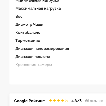
Минимальная нагрузка
Максимальная нагрузка
Вес
Диаметр Чаши
Контрбаланс
Торможение
Диапазон панорамирования
Диапазон наклона
Крепление камеры
Диапазон температур
Google Рейтинг:
★
★
★
★
½
4.8/5
66 отзывов