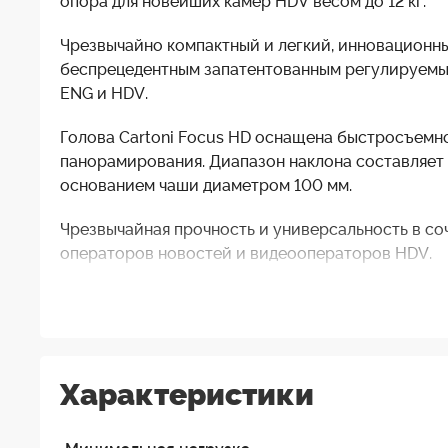
опора для новейших камер HDV весом до 12 кг.
Чрезвычайно компактный и легкий, инновационн
беспрецедентным запатентованным регулируемы
ENG и HDV.
Голова Cartoni Focus HD оснащена быстросъемн
панорамирования. Диапазон наклона составляет 
основанием чаши диаметром 100 мм.
Чрезвычайная прочность и универсальность в с
операторов новостей и видеооператоров HDV.
Характеристики