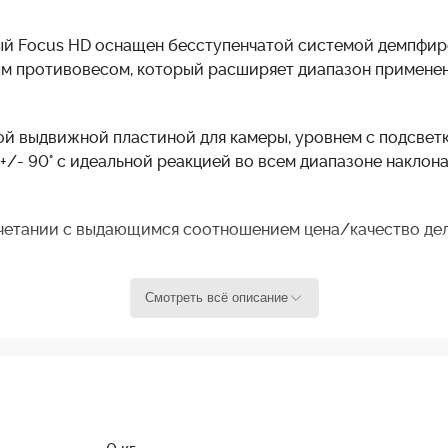
ый Focus HD оснащен бесступенчатой системой демпфиро
м противовесом, который расширяет диапазон примене
ой выдвижной пластиной для камеры, уровнем с подсвет
+/- 90° с идеальной реакцией во всем диапазоне наклон
очетании с выдающимся соотношением цена/качество де
Смотреть всё описание