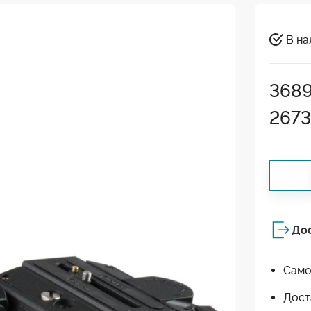
В на
368
2673
До
Само
Дост