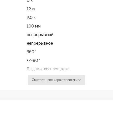
0 кг
12 кг
2.0 кг
100 мм
непрерывный
непрерывное
360 °
+/-90 °
Выдвижная площадка
-40 ° / + 60 °
Смотреть все характеристики