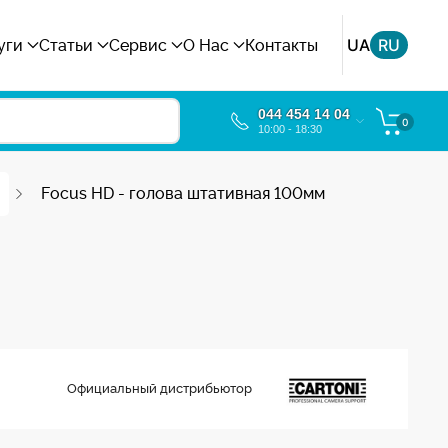
UA
RU
уги
Статьи
Сервис
О Нас
Контакты
044 454 14 04
0
10:00 - 18:30
Focus HD - голова штативная 100мм
Официальный дистрибьютор