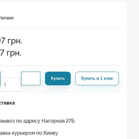
личии
97
грн.
7
грн.
Купить
Купить в 1 клик
ставка
вывоз по адресу Нагорная 27Б
авка курьером по Киеву