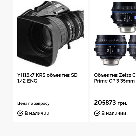
Мин. расстояние от края
объектива (M.O.D.)
Размер объекта при M.O.D
Размеры (W x H x L)
Прибл. вес
Macro
YH16x7 KRS объектив SD
Объектив Zeiss 
1/2 ENG
Prime CP.3 35mm 
205873
грн.
Цена по запросу
В наличии
В наличии