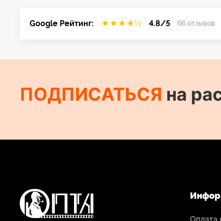
Google Рейтинг:
★
★
★
★
½
4.8/5
66 отзывов
ПОДПИСАТЬСЯ
на ра
Инфор
Оплата 