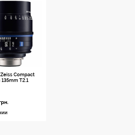
3,3° x 2,5° при 112 мм
1,0 м (10 мм с Macro)
83,3 х 62,5 см при 7 мм
5,3 x 4,0 см при 112 мм
148,9 х 95,0 х 131,5 мм
0,9 кг
есть
Zeiss Compact
3 135mm T2.1
грн.
чии