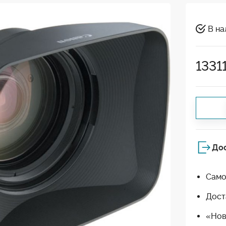
В на
1331
До
Само
Дост
«Нов