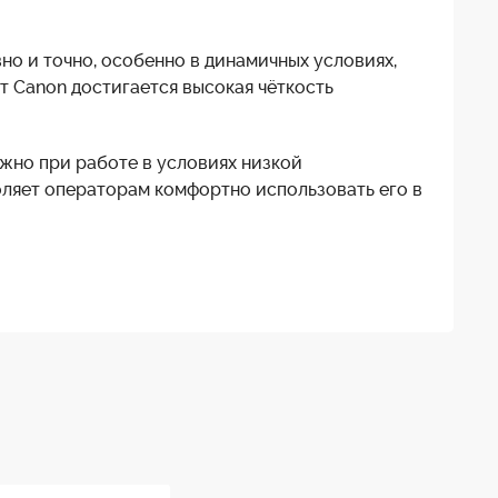
о и точно, особенно в динамичных условиях,
т Canon достигается высокая чёткость
жно при работе в условиях низкой
оляет операторам комфортно использовать его в
-камер
. Это надёжное и проверенное временем
ачество изображения.
16х
-
7~112 мм
1:1,9 при 7~106,4 мм
1:2,0 при 112 мм
49,1° x 37,8° при 7 мм