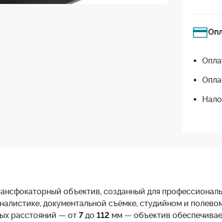
Оп
Опла
Опла
Нало
ансфокаторный объектив, созданный для профессионал
налистике, документальной съёмке, студийном и полево
ных расстояний — от
7
до
112
мм — объектив обеспечивает