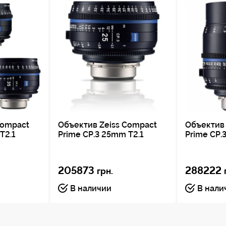
(8,8 х 6,6 мм)
формат 4:3
(8,8 х 6,6 мм)
Compact
Объектив Zeiss Compact
Объектив 
T2.1
Prime CP.3 25mm T2.1
Prime CP.
205873
288222
грн.
В наличии
В нали