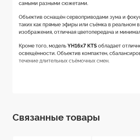
самыми разными сюжетами.
Объектив оснащён сервоприводами зума и фокуси
таких как прямые эфиры или съёмка в реальном 
изображения, отличная цветопередача и минимал
Кроме того, модель
YH16x7 KTS
обладает отличн
освещённости. Объектив компактен, сбалансиров
течение длительных съёмочных смен.
Он устанавливается на байонет
B4
, что делает 
решение для видеожурналистов и операторов, ко
Кратность
Встроенный экстендер
Диапазон фокусного расстояния
Связанные товары
Макс. относительное отверстие
Угол поля зрения