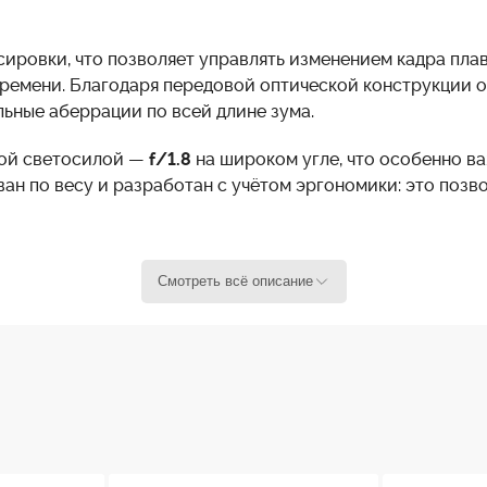
ровки, что позволяет управлять изменением кадра плавн
времени. Благодаря передовой оптической конструкции о
ьные аберрации по всей длине зума.
ой светосилой —
f/1.8
на широком угле, что особенно ва
ан по весу и разработан с учётом эргономики: это позв
его совместимым с большинством профессиональных
ENG
Смотреть всё описание
торым требуется точность, мобильность и стабильное к
формат 4:3