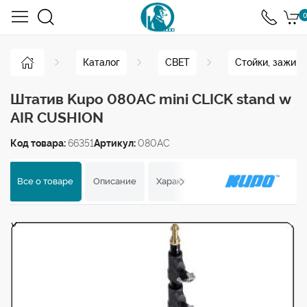
0
Каталог
СВЕТ
Стойки, зажим
Штатив Kupo 080AC mini CLICK stand w
AIR CUSHION
Код товара:
66351
Артикул:
080AC
Все о товаре
Описание
Характеристики
Отзывы