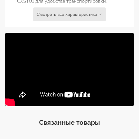
CXST01 для удобства транспортировки.
Смотреть все характеристики
Особенностью Kupo 080AC Mini CLICK Stand
является встроенная функция воздушного
демпфирования (Air Cushion). Это позволяет
штативу плавно опускаться при снятии нагрузки,
предотвращая резкий спад и защищая ваше
оборудование от повреждений. Функция
воздушного демпфирования делает работу с
штативом безопасной и удобной, особенно при
работе с тяжелыми световыми приборами.
080AC Mini CLICK Stand обладает устойчивой
треногой с регулируемыми ногами, позволяя
установить его на неровных поверхностях и
обеспечивая стабильную поддержку вашей
съемочной аппаратуры. Высота штатива также
Связанные товары
регулируется, что позволяет вам выбрать
оптимальную высоту освещения для вашей