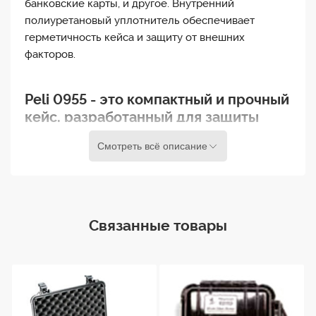
банковские карты, и другое. Внутренний
полиуретановый уплотнитель обеспечивает
герметичность кейса и защиту от внешних
факторов.
Peli 0955 - это компактный и прочный
кейс, разработанный для защиты
ценных предметов от влаги, пыли,
Смотреть всё описание
ударов и других неблагоприятных
условий.
Этот кейс изготовлен из прочного полипропилена
и обладает высокой степенью устойчивости к
Связанные товары
ударам, воде и химическим веществам, что делает
его идеальным выбором для хранения и
транспортировки ценных предметов. Кейс Peli
0955 оснащен надежным замком, который
обеспечивает безопасное закрывание и