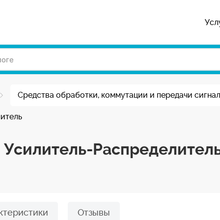
Усл
Средства обработки, коммутации и передачи сигна
литель
I Усилитель-Распределител
ктеристики
Отзывы