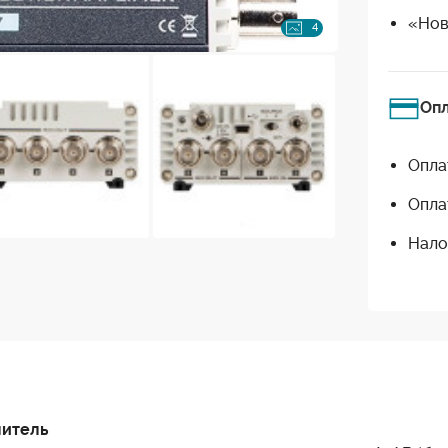
«Нов
4
Оп
Опла
Опла
Нало
литель