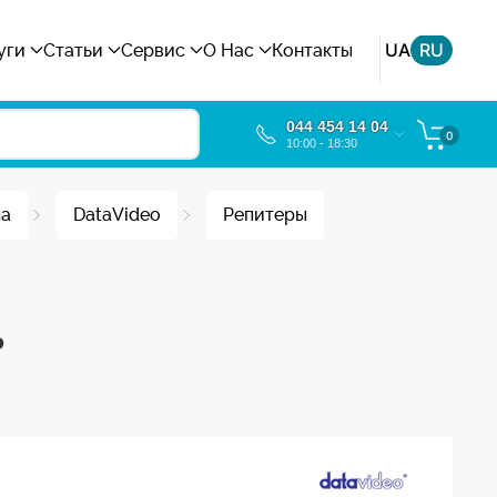
UA
RU
уги
Статьи
Сервис
О Нас
Контакты
044 454 14 04
0
10:00 - 18:30
ла
DataVideo
Репитеры
ь