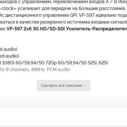
выходов с управлением, переключением входов A / B (бе
-clock» усиливает для передачи на большие расстояния.
йс дистанционного управления GPI. VP-597 идеально под
аться в качестве резервного источника входных сигналов
deo
VP-597 2x6 3G HD/SD-SDI Усилитель-Распределите
d audio)
d audio)
1080i 60/59.94/50 720p 60/59.94/50 525i, 625i
o 8 channels, 48KHz, PCM audio
deo
Смотреть всё описание