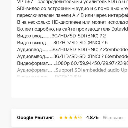
VP-597 - распределительный усилитель SDI на 6 
SDI-видео со встроенным аудио и с помощью «re
переключателем панели A / B или через интерфе
B на несколько HD-дисплеев или может использов
Более подробно, на сайте производителя Datavi
Видео вход…………3G/HD/SD-SDI (BNC) ? 2
Видео выход……….3G/HD/SD-SDI (BNC) ? 6
Аудиоввод………….3G/HD/SD-SDI (BNC) ? 2(embedde
Аудиовывод………..3G/HD/SD-SDI (BNC) ? 6(embedde
Видеоформат…….…1080p 60/59.94/50/29.97/23.98 
Аудиоформат…….…Support SDI embedded audio Up t
Блок питания……….DC12V 2.8W
Более подробно, на сайте производителя Datavi
Google Рейтинг:
★
★
★
★
½
4.8/5
66 отзывов