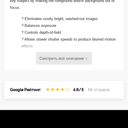
key subject by making the foreground and/or background out of
focus.
? Eliminates overly bright, washed-out images
? Balances exposure
? Controls depth-of-field
? Allows slower shutter speeds to produce blurred motion
effects
Смотреть всё описание
★
★
★
★
½
Google Рейтинг:
4.8/5
66 отзывов