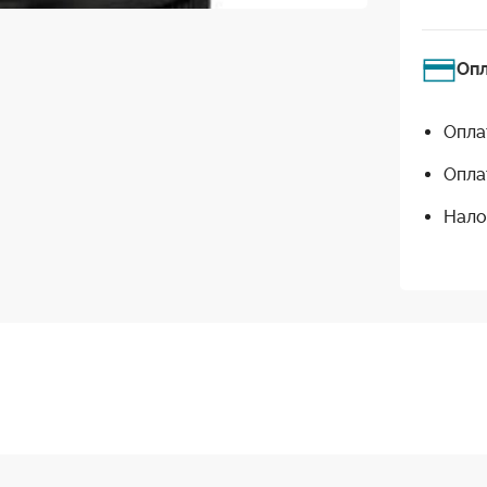
Оп
Опла
Опла
Нало