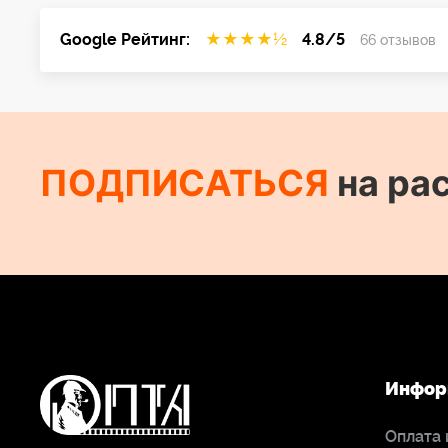
Google Рейтинг:
★
★
★
★
½
4.8/5
66 отзывов
ПОДПИСАТЬСЯ
на ра
Инфор
Оплата 