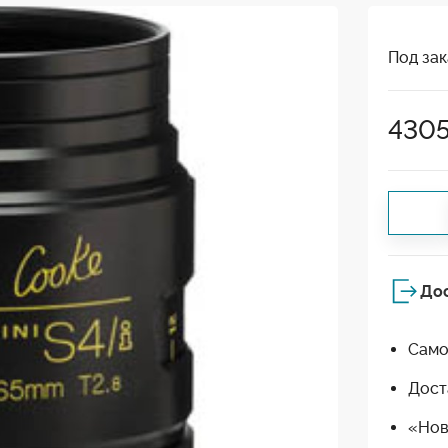
Под зак
430
До
Само
Дост
«Нов