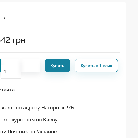
аз
542
грн.
Купить
Купить в 1 клик
ставка
вывоз по адресу Нагорная 27Б
авка курьером по Киеву
ой Почтой» по Украине