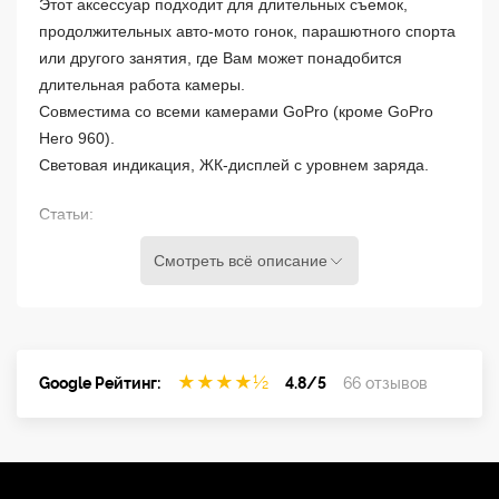
Этот аксессуар подходит для длительных съемок,
продолжительных авто-мото гонок, парашютного спорта
или другого занятия, где Вам может понадобится
длительная работа камеры.
Совместима со всеми камерами GoPro (кроме GoPro
Hero 960).
Световая индикация, ЖК-дисплей с уровнем заряда.
Статьи:
Смотреть всё описание
GoPro теперь с нами!
★
★
★
★
½
Google Рейтинг:
4.8/5
66 отзывов