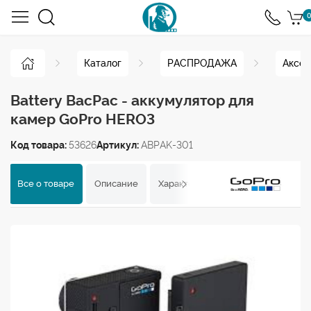
0
Каталог
РАСПРОДАЖА
Аксес
Battery BacPac - аккумулятор для
камер GoPro HERO3
Код товара:
53626
Артикул:
ABPAK-301
Все о товаре
Описание
Характеристики
Отзывы