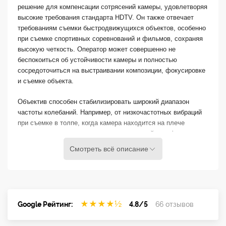
решение для компенсации сотрясений камеры, удовлетворяя
высокие требования стандарта HDTV. Он также отвечает
требованиям съемки быстродвижущихся объектов, особенно
при съемке спортивных соревнований и фильмов, сохраняя
высокую четкость. Оператор может совершенно не
беспокоиться об устойчивости камеры и полностью
сосредоточиться на выстраивании композиции, фокусировке
и съемке объекта.
Объектив способен стабилизировать широкий диапазон
частоты колебаний. Например, от низкочастотных вибраций
при съемке в толпе, когда камера находится на плече
оператора, до съемки со штатива на шаткой платформе и до
высокочастотных колебаний, возникающих при съемке с
Смотреть всё описание
вертолетов, автомобилей, мотоциклов и лодок. Четыре
режима стабилизации позволяют оператору оптимизировать
уровень коррекции в соответствии с самыми разнообразными
условиями съемки.
★
★
★
★
½
Google Рейтинг:
4.8/5
66 отзывов
Уникальная
технология
Canon
VAP-IS
представляет
собой
оптическую
группу,
состоящую
из
двух
плоских
стеклянных