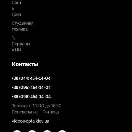
Свет
зумирования - 0,5 секунды и фокусировки -1,5 секунды.
и
грип
Формат камеры ..................................................................
Студийная
2/3"
техника
Категория ...........................................................................
">
HDxs
Серверы
Кратность трансфокатора
и ПО
.....................................................15Х
Экстендер ...........................................................................
Контакты
нет
Оптический стабилизатор ....................................................
+38 (044) 454-14-04
есть
+38 (095) 454-14-04
Фокусное расстояние .........................................................
8,5
- 128 мм
+38 (098) 454-14-04
Максимальное относительное отверстие .............................
Звоните с 10:00 до 18:30
1:2.5 (8.5 ~ 86 мм)
Понедельник – Пятница
video@opta.kiev.ua
1:4,7 (128 мм)
Угол поля зрения (при соотношении сторон 16:9) ... 8,5 мм ...