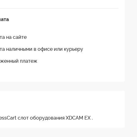
лата
та на сайте
та наличными в офисе или курьеру
женный платеж
essCart слот оборудования XDCAM EX .