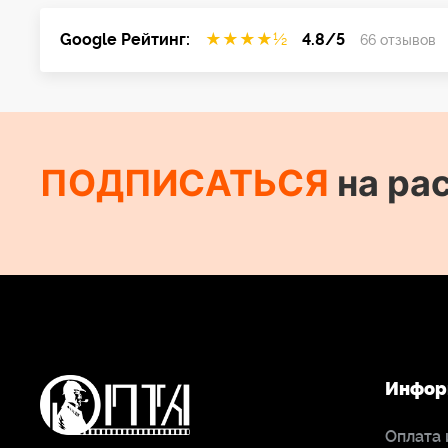
Google Рейтинг:
★
★
★
★
½
4.8/5
66 отзывов
ПОДПИСАТЬСЯ
на ра
Инфор
Оплата 