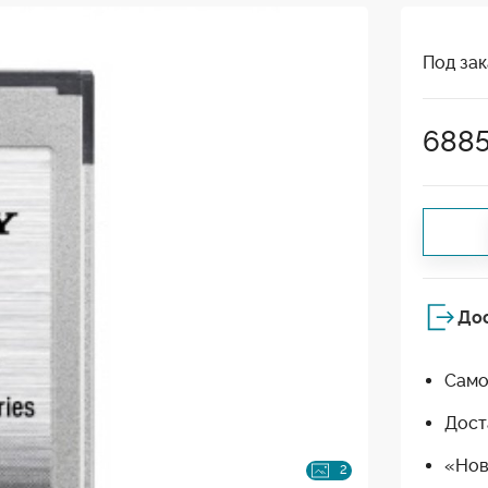
Под зак
688
До
Само
Дост
«Нов
2