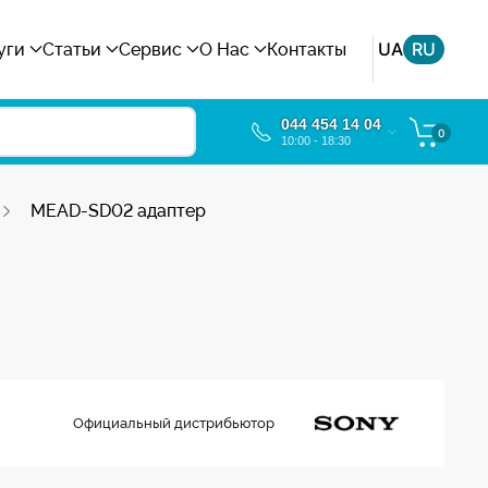
UA
RU
уги
Статьи
Сервис
О Нас
Контакты
044 454 14 04
0
10:00 - 18:30
MEAD-SD02 адаптер
Официальный дистрибьютор